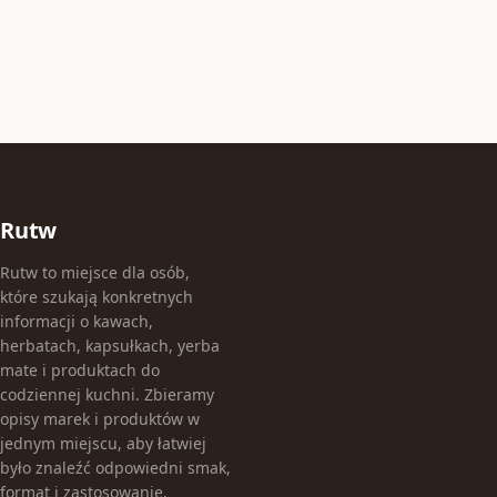
Rutw
Rutw to miejsce dla osób,
które szukają konkretnych
informacji o kawach,
herbatach, kapsułkach, yerba
mate i produktach do
codziennej kuchni. Zbieramy
opisy marek i produktów w
jednym miejscu, aby łatwiej
było znaleźć odpowiedni smak,
format i zastosowanie.