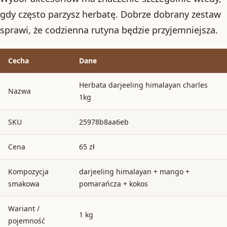
gdy często parzysz herbatę. Dobrze dobrany zestaw
sprawi, że codzienna rutyna będzie przyjemniejsza.
Cecha
Dane
Herbata darjeeling himalayan charles
Nazwa
1kg
SKU
25978b8aa6eb
Cena
65 zł
Kompozycja
darjeeling himalayan + mango +
smakowa
pomarańcza + kokos
Wariant /
1 kg
pojemność