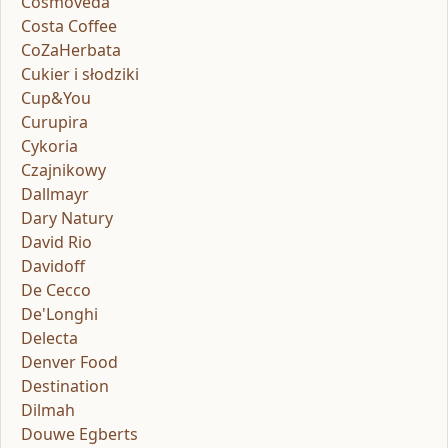
Cosmoveda
Costa Coffee
CoZaHerbata
Cukier i słodziki
Cup&You
Curupira
Cykoria
Czajnikowy
Dallmayr
Dary Natury
David Rio
Davidoff
De Cecco
De'Longhi
Delecta
Denver Food
Destination
Dilmah
Douwe Egberts