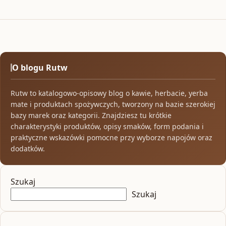
O blogu Rutw
Rutw to katalogowo-opisowy blog o kawie, herbacie, yerba
mate i produktach spożywczych, tworzony na bazie szerokiej
bazy marek oraz kategorii. Znajdziesz tu krótkie
charakterystyki produktów, opisy smaków, form podania i
praktyczne wskazówki pomocne przy wyborze napojów oraz
dodatków.
Szukaj
Szukaj