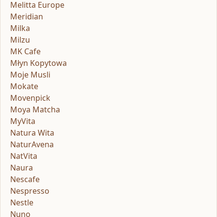
Melitta Europe
Meridian
Milka
Milzu
MK Cafe
Młyn Kopytowa
Moje Musli
Mokate
Movenpick
Moya Matcha
MyVita
Natura Wita
NaturAvena
NatVita
Naura
Nescafe
Nespresso
Nestle
Nuno