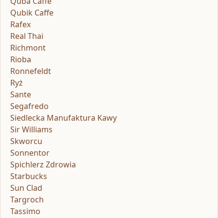
Quba Caffe
Qubik Caffe
Rafex
Real Thai
Richmont
Rioba
Ronnefeldt
Ryż
Sante
Segafredo
Siedlecka Manufaktura Kawy
Sir Williams
Skworcu
Sonnentor
Spichlerz Zdrowia
Starbucks
Sun Clad
Targroch
Tassimo