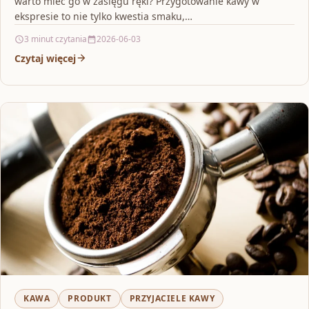
warto mieć go w zasięgu ręki? Przygotowanie kawy w
ekspresie to nie tylko kwestia smaku,…
3 minut czytania
2026-06-03
Czytaj więcej
KAWA
PRODUKT
PRZYJACIELE KAWY