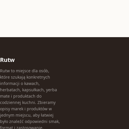
Rutw
Rutw to miejsce dla osób,
które szukają konkretnych
informacji o kawach,
herbatach, kapsułkach, yerba
mate i produktach do
codziennej kuchni. Zbieramy
opisy marek i produktów w
jednym miejscu, aby łatwiej
było znaleźć odpowiedni smak,
format i zastosowanie.