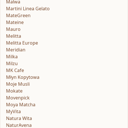
Malwa
Martini Linea Gelato
MateGreen
Mateine
Mauro
Melitta
Melitta Europe
Meridian
Milka
Milzu
MK Cafe
Młyn Kopytowa
Moje Musli
Mokate
Movenpick
Moya Matcha
MyVita
Natura Wita
NaturAvena