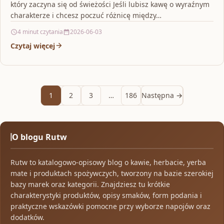
który zaczyna się od świeżości Jeśli lubisz kawę o wyraźnym
charakterze i chcesz poczuć różnicę między…
4 minut czytania
2026-06-03
Czytaj więcej
1
2
3
…
186
Następna →
O blogu Rutw
Rutw to katalogowo-opisowy blog o kawie, herbacie, yerba
mate i produktach spożywczych, tworzony na bazie szerokiej
bazy marek oraz kategorii. Znajdziesz tu krótkie
charakterystyki produktów, opisy smaków, form podania i
praktyczne wskazówki pomocne przy wyborze napojów oraz
dodatków.