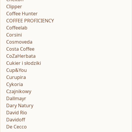
Clipper
Coffee Hunter
COFFEE PROFICIENCY
Coffeelab
Corsini
Cosmoveda
Costa Coffee
CoZaHerbata
Cukier i słodziki
Cup&You
Curupira
Cykoria
Czajnikowy
Dallmayr
Dary Natury
David Rio
Davidoff
De Cecco