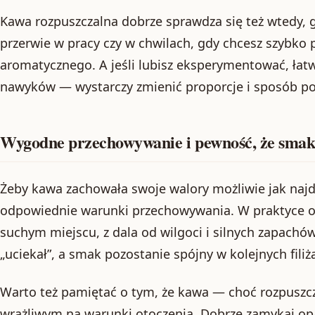
Kawa rozpuszczalna dobrze sprawdza się też wtedy, gd
przerwie w pracy czy w chwilach, gdy chcesz szybko 
aromatycznego. A jeśli lubisz eksperymentować, ła
nawyków — wystarczy zmienić proporcje i sposób po
Wygodne przechowywanie i pewność, że smak 
Żeby kawa zachowała swoje walory możliwie jak najd
odpowiednie warunki przechowywania. W praktyce o
suchym miejscu, z dala od wilgoci i silnych zapachó
„uciekał”, a smak pozostanie spójny w kolejnych fili
Warto też pamiętać o tym, że kawa — choć rozpuszc
wrażliwym na warunki otoczenia. Dobrze zamykaj op