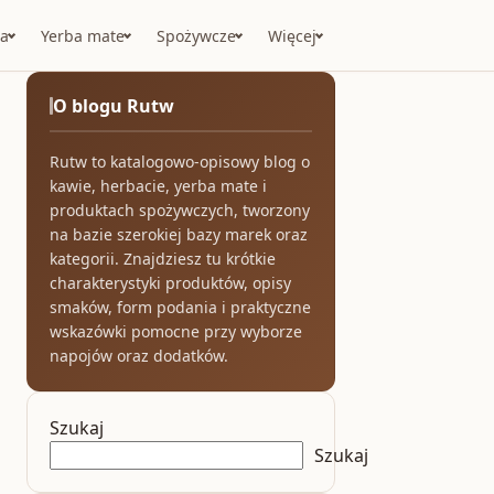
a
Yerba mate
Spożywcze
Więcej
O blogu Rutw
Rutw to katalogowo-opisowy blog o
kawie, herbacie, yerba mate i
produktach spożywczych, tworzony
na bazie szerokiej bazy marek oraz
kategorii. Znajdziesz tu krótkie
charakterystyki produktów, opisy
smaków, form podania i praktyczne
wskazówki pomocne przy wyborze
napojów oraz dodatków.
Szukaj
Szukaj