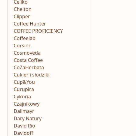
Celiko
Chelton
Clipper
Coffee Hunter
COFFEE PROFICIENCY
Coffeelab
Corsini
Cosmoveda
Costa Coffee
CoZaHerbata
Cukier i słodziki
Cup&You
Curupira
Cykoria
Czajnikowy
Dallmayr
Dary Natury
David Rio
Davidoff