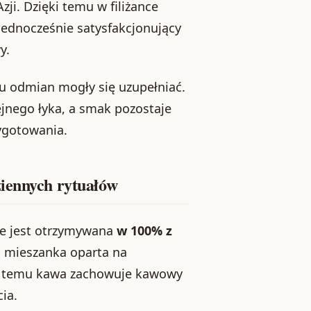
ji. Dzięki temu w filiżance
 jednocześnie satysfakcjonujący
y.
bu odmian mogły się uzupełniać.
ejnego łyka, a smak pozostaje
ygotowania.
ziennych rytuałów
 że jest otrzymywana
w 100% z
i mieszanka oparta na
ki temu kawa zachowuje kawowy
ia.