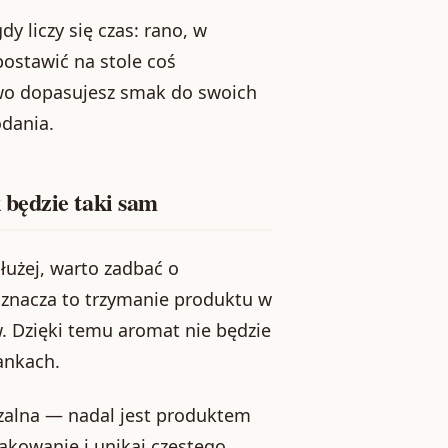
y liczy się czas: rano, w
postawić na stole coś
two dopasujesz smak do swoich
dania.
będzie taki sam
łużej, warto zadbać o
znacza to trzymanie produktu w
w. Dzięki temu aromat nie będzie
żankach.
zalna — nadal jest produktem
akowanie i unikaj częstego