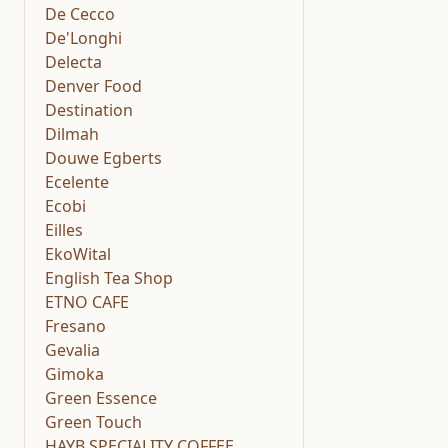
De Cecco
De'Longhi
Delecta
Denver Food
Destination
Dilmah
Douwe Egberts
Ecelente
Ecobi
Eilles
EkoWital
English Tea Shop
ETNO CAFE
Fresano
Gevalia
Gimoka
Green Essence
Green Touch
HAYB SPECIALITY COFFEE