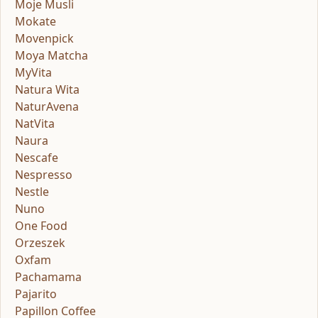
Moje Musli
Mokate
Movenpick
Moya Matcha
MyVita
Natura Wita
NaturAvena
NatVita
Naura
Nescafe
Nespresso
Nestle
Nuno
One Food
Orzeszek
Oxfam
Pachamama
Pajarito
Papillon Coffee