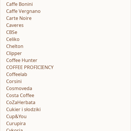
Caffe Bonini
Caffe Vergnano
Carte Noire
Caveres
CBSe
Celiko
Chelton
Clipper
Coffee Hunter
COFFEE PROFICIENCY
Coffeelab
Corsini
Cosmoveda
Costa Coffee
CoZaHerbata
Cukier i słodziki
Cup&You
Curupira
Cykoria