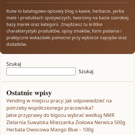
Rutw to katalogowo-opisowy blog o kawie, herbacie, yerba
mate i produktach spożywczych, tworzony na bazie szerokiej
bazy marek oraz kategorii. Znajdziesz tu krótkie
charakterystyki produktów, opisy smaków, form podania i
praktyczne wskazówki pomocne przy wyborze napojów oraz
dodatków.
Szukaj
Szukaj
Ostatnie wpisy
Vending w miejscu pracy: Jak odpowiedzieć na
potrzeby współczesnego pracownika?
Jakie przyprawy do bigosu wybrać według NMR
Zielarnia Suwalska Mieszanka Ziołowa Nerwica 500g
Herbata Owocowa Mango Blue – 100g