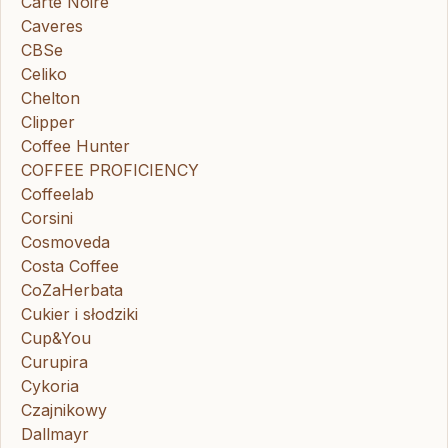
Carte Noire
Caveres
CBSe
Celiko
Chelton
Clipper
Coffee Hunter
COFFEE PROFICIENCY
Coffeelab
Corsini
Cosmoveda
Costa Coffee
CoZaHerbata
Cukier i słodziki
Cup&You
Curupira
Cykoria
Czajnikowy
Dallmayr