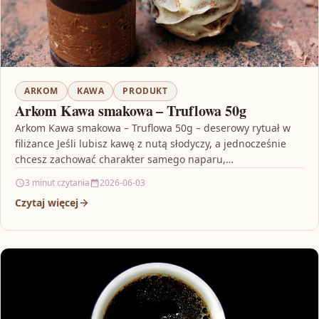
ARKOM
KAWA
PRODUKT
Arkom Kawa smakowa – Truflowa 50g
Arkom Kawa smakowa – Truflowa 50g – deserowy rytuał w
filiżance Jeśli lubisz kawę z nutą słodyczy, a jednocześnie
chcesz zachować charakter samego naparu,…
3 minut czytania
2026-06-03
Czytaj więcej