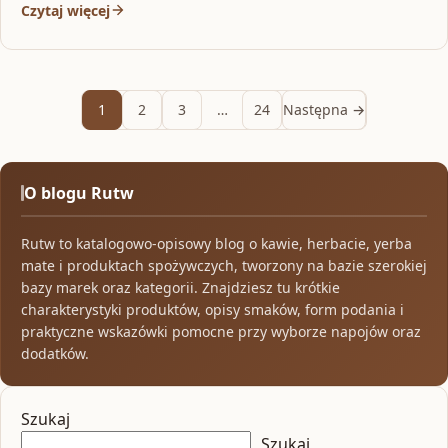
Czytaj więcej
1
2
3
…
24
Następna →
O blogu Rutw
Rutw to katalogowo-opisowy blog o kawie, herbacie, yerba
mate i produktach spożywczych, tworzony na bazie szerokiej
bazy marek oraz kategorii. Znajdziesz tu krótkie
charakterystyki produktów, opisy smaków, form podania i
praktyczne wskazówki pomocne przy wyborze napojów oraz
dodatków.
Szukaj
Szukaj