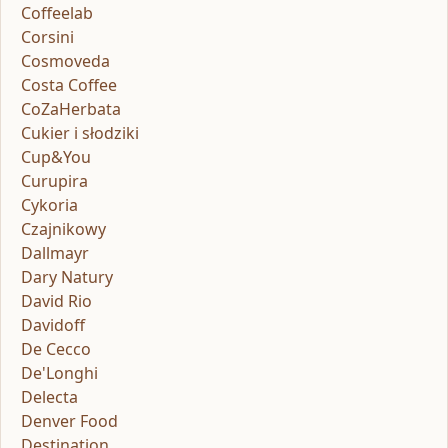
Coffeelab
Corsini
Cosmoveda
Costa Coffee
CoZaHerbata
Cukier i słodziki
Cup&You
Curupira
Cykoria
Czajnikowy
Dallmayr
Dary Natury
David Rio
Davidoff
De Cecco
De'Longhi
Delecta
Denver Food
Destination