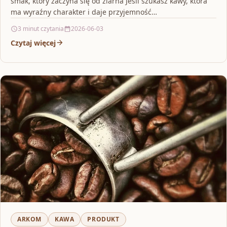
smak, który zaczyna się od ziarna Jeśli szukasz kawy, która
ma wyraźny charakter i daje przyjemność…
3 minut czytania
2026-06-03
Czytaj więcej
ARKOM
KAWA
PRODUKT