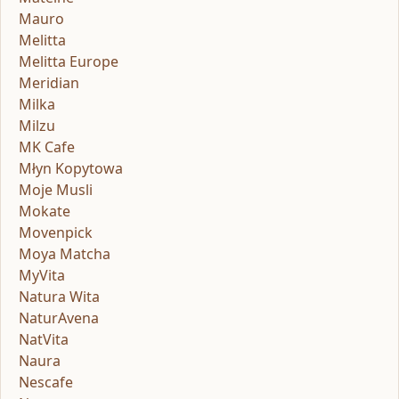
Mauro
Melitta
Melitta Europe
Meridian
Milka
Milzu
MK Cafe
Młyn Kopytowa
Moje Musli
Mokate
Movenpick
Moya Matcha
MyVita
Natura Wita
NaturAvena
NatVita
Naura
Nescafe