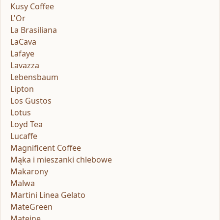
Kusy Coffee
L'Or
La Brasiliana
LaCava
Lafaye
Lavazza
Lebensbaum
Lipton
Los Gustos
Lotus
Loyd Tea
Lucaffe
Magnificent Coffee
Mąka i mieszanki chlebowe
Makarony
Malwa
Martini Linea Gelato
MateGreen
Mateine