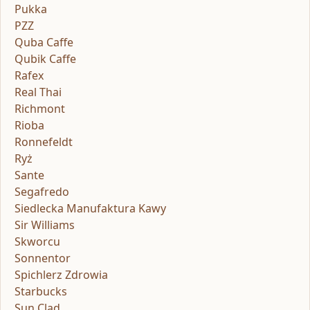
Pukka
PZZ
Quba Caffe
Qubik Caffe
Rafex
Real Thai
Richmont
Rioba
Ronnefeldt
Ryż
Sante
Segafredo
Siedlecka Manufaktura Kawy
Sir Williams
Skworcu
Sonnentor
Spichlerz Zdrowia
Starbucks
Sun Clad