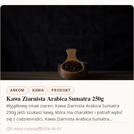
ARKOM
KAWA
PRODUKT
Kawa Ziarnista Arabica Sumatra 250g
Wyjątkowy smak ziaren: Kawa Ziarnista Arabica Sumatra
250g Jeśli szukasz kawy, która ma charakter i potrafi wybić
się z codzienności, Kawa Ziarnista Arabica Sumatra…
5 minut czytania
2026-06-03