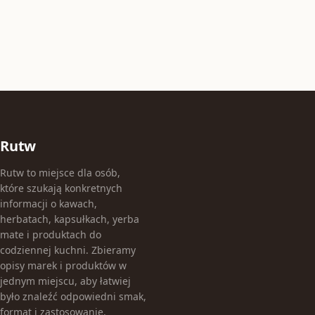
Rutw
Rutw to miejsce dla osób,
które szukają konkretnych
informacji o kawach,
herbatach, kapsułkach, yerba
mate i produktach do
codziennej kuchni. Zbieramy
opisy marek i produktów w
jednym miejscu, aby łatwiej
było znaleźć odpowiedni smak,
format i zastosowanie.