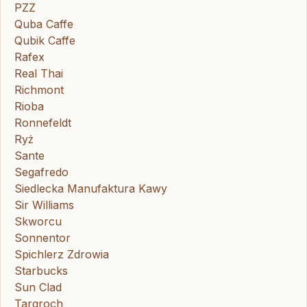
PZZ
Quba Caffe
Qubik Caffe
Rafex
Real Thai
Richmont
Rioba
Ronnefeldt
Ryż
Sante
Segafredo
Siedlecka Manufaktura Kawy
Sir Williams
Skworcu
Sonnentor
Spichlerz Zdrowia
Starbucks
Sun Clad
Targroch