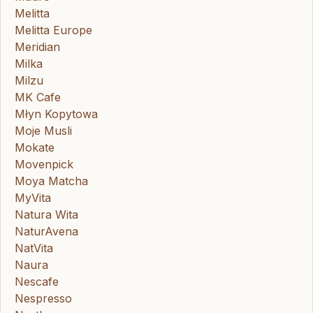
Melitta
Melitta Europe
Meridian
Milka
Milzu
MK Cafe
Młyn Kopytowa
Moje Musli
Mokate
Movenpick
Moya Matcha
MyVita
Natura Wita
NaturAvena
NatVita
Naura
Nescafe
Nespresso