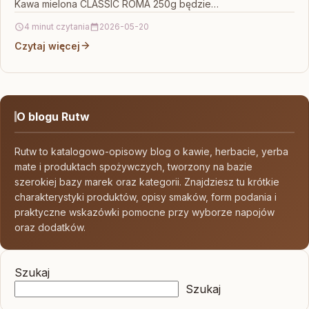
Kawa mielona CLASSIC ROMA 250g będzie…
4 minut czytania
2026-05-20
Czytaj więcej
O blogu Rutw
Rutw to katalogowo-opisowy blog o kawie, herbacie, yerba
mate i produktach spożywczych, tworzony na bazie
szerokiej bazy marek oraz kategorii. Znajdziesz tu krótkie
charakterystyki produktów, opisy smaków, form podania i
praktyczne wskazówki pomocne przy wyborze napojów
oraz dodatków.
Szukaj
Szukaj