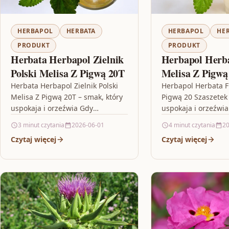
HERBAPOL
HERBATA
HERBAPOL
HE
PRODUKT
PRODUKT
Herbata Herbapol Zielnik
Herbapol Herba
Polski Melisa Z Pigwą 20T
Melisa Z Pigwą
Szaszetek
Herbata Herbapol Zielnik Polski
Herbapol Herbata F
Melisa Z Pigwą 20T – smak, który
Pigwą 20 Szaszetek 
uspokaja i orzeźwia Gdy
uspokaja i orzeźwia 
potrzebujesz chwili wytchnienia,
herbaty, która łączy
3 minut czytania
2026-06-01
4 minut czytania
20
dobrze dobrana herbata potrafi
łagodny charakter 
Czytaj więcej
Czytaj więcej
zdziałać więcej…