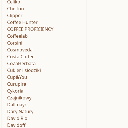
Celiko
Chelton
Clipper
Coffee Hunter
COFFEE PROFICIENCY
Coffeelab
Corsini
Cosmoveda
Costa Coffee
CoZaHerbata
Cukier i słodziki
Cup&You
Curupira
Cykoria
Czajnikowy
Dallmayr
Dary Natury
David Rio
Davidoff