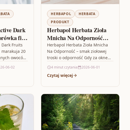
RBATA
HERBAPOL
HERBATA
PRODUKT
ctive Dark
Herbapol Herbata Zioła
orówka figa
Mnicha Na Odporność
asz.
20szt.
 Dark Fruits
Herbapol Herbata Zioła Mnicha
a marakuja 20
Na Odporność – smak ziołowej
mnych owoców
troski o odporność Gdy za oknem
Herbapol Big-
zmienia się pogoda, a w pracy i w
26-06-02
4 minut czytania
2026-06-01
jeżyna borówka
domu…
Czytaj więcej