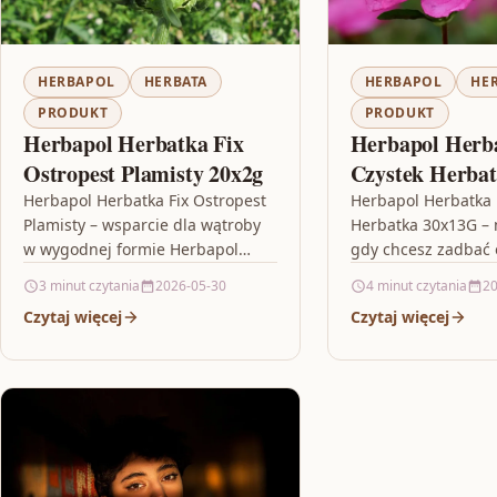
HERBAPOL
HERBATA
HERBAPOL
HE
PRODUKT
PRODUKT
Herbapol Herbatka Fix
Herbapol Herb
Ostropest Plamisty 20x2g
Czystek Herba
Herbapol Herbatka Fix Ostropest
Herbapol Herbatka 
Plamisty – wsparcie dla wątroby
Herbatka 30x13G – 
w wygodnej formie Herbapol
gdy chcesz zadbać 
Herbatka Fix Ostropest Plamisty
Jeśli szukasz wygo
3 minut czytania
2026-05-30
4 minut czytania
20
20x2g to suplement diety w
na włączenie do die
Czytaj więcej
Czytaj więcej
praktycznych saszetkach,…
roślinnego…