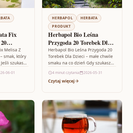
RBATA
HERBAPOL
HERBATA
PRODUKT
ta Fix
Herbapol Bio Leśna
 20
Przygoda 20 Torebek Dla
Dzieci
ix Melisa Z
Herbapol Bio Leśna Przygoda 20
– smak, który
Torebek Dla Dzieci – małe chwile
Jeśli szukasz
smaku na co dzień Gdy szukasz
 w sobie
napoju, który będzie równie
26-06-01
4 minut czytania
2026-05-31
z…
przyjemny dla dzieci,…
Czytaj więcej