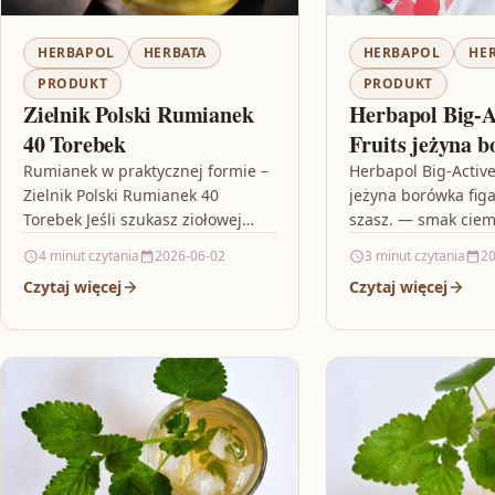
HERBAPOL
HERBATA
HERBAPOL
HE
PRODUKT
PRODUKT
Zielnik Polski Rumianek
Herbapol Big-A
40 Torebek
Fruits jeżyna b
marakuja 20 sz
Rumianek w praktycznej formie –
Herbapol Big-Active
Zielnik Polski Rumianek 40
jeżyna borówka fig
Torebek Jeśli szukasz ziołowej
szasz. — smak cie
propozycji, która pasuje do
w wygodnej formie 
4 minut czytania
2026-06-02
3 minut czytania
20
codziennej rutyny, Zielnik Polski
Active Dark Fruits 
Czytaj więcej
Czytaj więcej
Rumianek 40 Torebek…
figa…