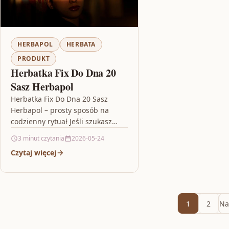
HERBAPOL
HERBATA
PRODUKT
Herbatka Fix Do Dna 20
Sasz Herbapol
Herbatka Fix Do Dna 20 Sasz
Herbapol – prosty sposób na
codzienny rytuał Jeśli szukasz
produktu, który pasuje do
3 minut czytania
2026-05-24
codziennego rytmu i nie
Czytaj więcej
wymaga…
1
2
Na