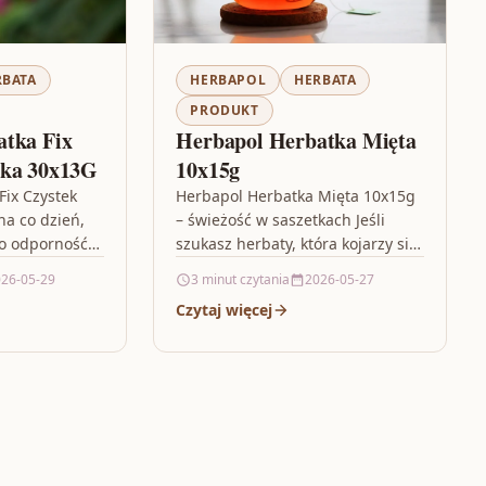
RBATA
HERBAPOL
HERBATA
PRODUKT
atka Fix
Herbapol Herbatka Mięta
tka 30x13G
10x15g
Fix Czystek
Herbapol Herbatka Mięta 10x15g
na co dzień,
– świeżość w saszetkach Jeśli
o odporność
szukasz herbaty, która kojarzy się
dnego sposobu
z czystym, orzeźwiającym
26-05-29
3 minut czytania
2026-05-27
ty
smakiem i przyjemnym
Czytaj więcej
zapachem, Herbapol Herbatka
Mięta…