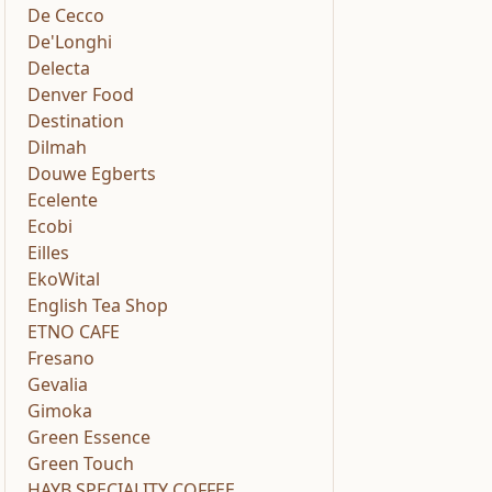
De Cecco
De'Longhi
Delecta
Denver Food
Destination
Dilmah
Douwe Egberts
Ecelente
Ecobi
Eilles
EkoWital
English Tea Shop
ETNO CAFE
Fresano
Gevalia
Gimoka
Green Essence
Green Touch
HAYB SPECIALITY COFFEE