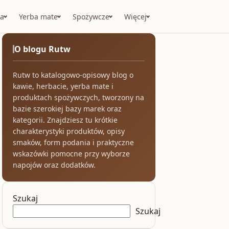
a
Yerba mate
Spożywcze
Więcej
O blogu Rutw
Rutw to katalogowo-opisowy blog o
kawie, herbacie, yerba mate i
produktach spożywczych, tworzony na
bazie szerokiej bazy marek oraz
kategorii. Znajdziesz tu krótkie
charakterystyki produktów, opisy
smaków, form podania i praktyczne
wskazówki pomocne przy wyborze
napojów oraz dodatków.
Szukaj
Szukaj