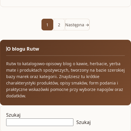
1
2
Następna →
O blogu Rutw
Rutw to katalogowo-opisowy blog o kawie, herbacie, yerba
mate i produktach spożywczych, tworzony na bazie szerokiej
bazy marek oraz kategorii. Znajdziesz tu krótkie
charakterystyki produktów, opisy smaków, form podania i
praktyczne wskazówki pomocne przy wyborze napojów oraz
dodatków.
Szukaj
Szukaj