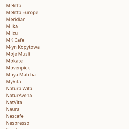
Melitta
Melitta Europe
Meridian
Milka
Milzu
MK Cafe
Młyn Kopytowa
Moje Musli
Mokate
Movenpick
Moya Matcha
MyVita
Natura Wita
NaturAvena
NatVita
Naura
Nescafe
Nespresso