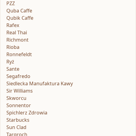
PZZ
Quba Caffe
Qubik Caffe
Rafex
Real Thai
Richmont
Rioba
Ronnefeldt
Ryż
Sante
Segafredo
Siedlecka Manufaktura Kawy
Sir Williams
Skworcu
Sonnentor
Spichlerz Zdrowia
Starbucks
Sun Clad
Targroch