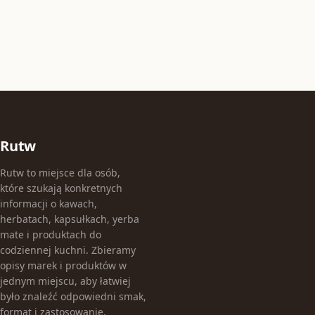
Rutw
Rutw to miejsce dla osób,
które szukają konkretnych
informacji o kawach,
herbatach, kapsułkach, yerba
mate i produktach do
codziennej kuchni. Zbieramy
opisy marek i produktów w
jednym miejscu, aby łatwiej
było znaleźć odpowiedni smak,
format i zastosowanie.