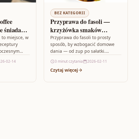
BEZ KATEGORII
offee
Przyprawa do fasoli —
e śniadania
krzyżówka smaków
dla
idealna do domowych dań
 to miejsce, w
Przyprawa do fasoli to prosty
receptury
sposób, by wzbogacić domowe
entów
woczesnym
dania — od zup po sałatki.
enia kawy,
Przeczytaj, jak dobierać składniki,
26-02-14
3 minut czytania
2026-02-11
śniadania
stosować mieszankę i
Czytaj więcej
maków.
przechowywać ją,…