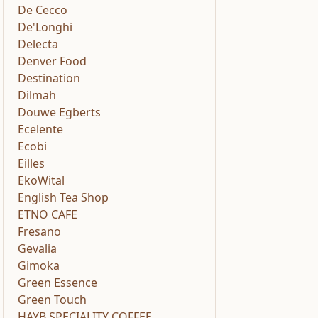
De Cecco
De'Longhi
Delecta
Denver Food
Destination
Dilmah
Douwe Egberts
Ecelente
Ecobi
Eilles
EkoWital
English Tea Shop
ETNO CAFE
Fresano
Gevalia
Gimoka
Green Essence
Green Touch
HAYB SPECIALITY COFFEE