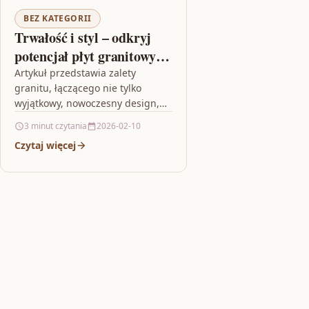
BEZ KATEGORII
Trwałość i styl – odkryj
potencjał płyt granitowych,
granitu murowego i
Artykuł przedstawia zalety
granitu, łączącego nie tylko
obrzeży
wyjątkowy, nowoczesny design,
ale także niezrównaną trwałość i
3 minut czytania
2026-02-10
odporność na warunki
Czytaj więcej
atmosferyczne. Pokazuje on, jak
granitowe płyty,…