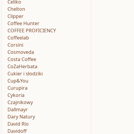
Celiko
Chelton
Clipper
Coffee Hunter
COFFEE PROFICIENCY
Coffeelab
Corsini
Cosmoveda
Costa Coffee
CoZaHerbata
Cukier i słodziki
Cup&You
Curupira
Cykoria
Czajnikowy
Dallmayr
Dary Natury
David Rio
Davidoff