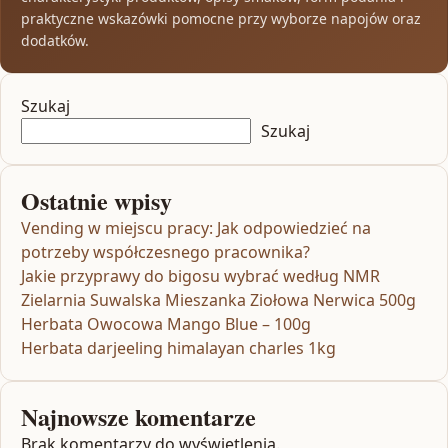
praktyczne wskazówki pomocne przy wyborze napojów oraz
dodatków.
Szukaj
Szukaj
Ostatnie wpisy
Vending w miejscu pracy: Jak odpowiedzieć na
potrzeby współczesnego pracownika?
Jakie przyprawy do bigosu wybrać według NMR
Zielarnia Suwalska Mieszanka Ziołowa Nerwica 500g
Herbata Owocowa Mango Blue – 100g
Herbata darjeeling himalayan charles 1kg
Najnowsze komentarze
Brak komentarzy do wyświetlenia.