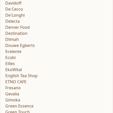
Davidoff
De Cecco
De'Longhi
Delecta
Denver Food
Destination
Dilmah
Douwe Egberts
Ecelente
Ecobi
Eilles
EkoWital
English Tea Shop
ETNO CAFE
Fresano
Gevalia
Gimoka
Green Essence
Green Touch