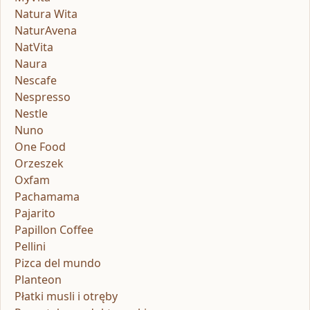
Natura Wita
NaturAvena
NatVita
Naura
Nescafe
Nespresso
Nestle
Nuno
One Food
Orzeszek
Oxfam
Pachamama
Pajarito
Papillon Coffee
Pellini
Pizca del mundo
Planteon
Płatki musli i otręby