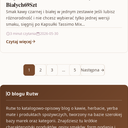
Białych69Szt
Smak kawy czarnej i białej w jednym zestawie Jeśli lubisz
różnorodność i nie chcesz wybierać tylko jednej wersji
smaku, sięgnij po Kapsułki Tassimo Mix…
3 minut czytania
2026-05-30
Czytaj więcej
1
2
3
…
5
Następna →
O blogu Rutw
Rutw to katalogowo-opisowy blog o kawie, herbacie, yerba
mate i produktach spożywczych, tworzony na bazie szerokiej
bazy marek oraz kategorii. Znajdziesz tu krótkie
charakterystyki produktów, opisy smaków, form podania i