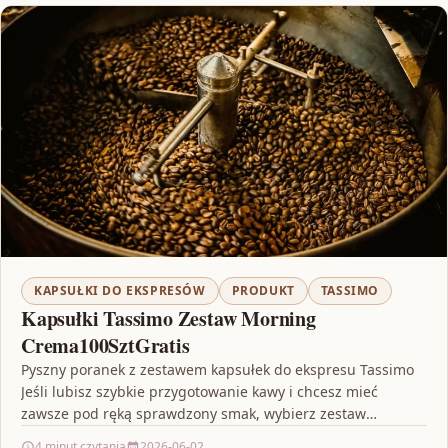
KAPSUŁKI DO EKSPRESÓW
PRODUKT
TASSIMO
Kapsułki Tassimo Zestaw Morning
Crema100SztGratis
Pyszny poranek z zestawem kapsułek do ekspresu Tassimo
Jeśli lubisz szybkie przygotowanie kawy i chcesz mieć
zawsze pod ręką sprawdzony smak, wybierz zestaw
dopasowany…
4 minut czytania
2026-06-02