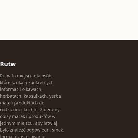
Rutw
Rutw to miejsce dla osób,
które szukają konkretnych
informacji o kawach,
herbatach, kapsułkach, yerba
mate i produktach do
codziennej kuchni. Zbieramy
opisy marek i produktów w
jednym miejscu, aby łatwiej
było znaleźć odpowiedni smak,
format i zastosowanie.