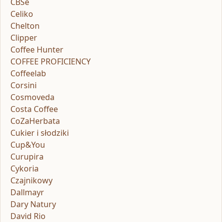
CBSe
Celiko
Chelton
Clipper
Coffee Hunter
COFFEE PROFICIENCY
Coffeelab
Corsini
Cosmoveda
Costa Coffee
CoZaHerbata
Cukier i słodziki
Cup&You
Curupira
Cykoria
Czajnikowy
Dallmayr
Dary Natury
David Rio