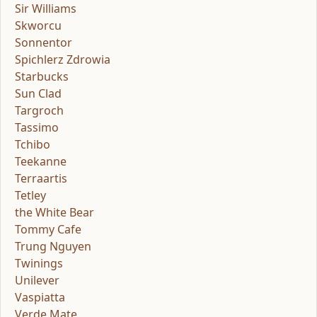
Sir Williams
Skworcu
Sonnentor
Spichlerz Zdrowia
Starbucks
Sun Clad
Targroch
Tassimo
Tchibo
Teekanne
Terraartis
Tetley
the White Bear
Tommy Cafe
Trung Nguyen
Twinings
Unilever
Vaspiatta
Verde Mate