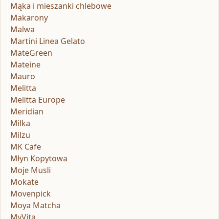
Mąka i mieszanki chlebowe
Makarony
Malwa
Martini Linea Gelato
MateGreen
Mateine
Mauro
Melitta
Melitta Europe
Meridian
Milka
Milzu
MK Cafe
Młyn Kopytowa
Moje Musli
Mokate
Movenpick
Moya Matcha
MyVita