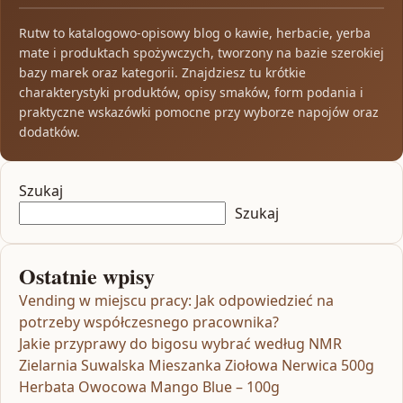
Rutw to katalogowo-opisowy blog o kawie, herbacie, yerba
mate i produktach spożywczych, tworzony na bazie szerokiej
bazy marek oraz kategorii. Znajdziesz tu krótkie
charakterystyki produktów, opisy smaków, form podania i
praktyczne wskazówki pomocne przy wyborze napojów oraz
dodatków.
Szukaj
Szukaj
Ostatnie wpisy
Vending w miejscu pracy: Jak odpowiedzieć na
potrzeby współczesnego pracownika?
Jakie przyprawy do bigosu wybrać według NMR
Zielarnia Suwalska Mieszanka Ziołowa Nerwica 500g
Herbata Owocowa Mango Blue – 100g