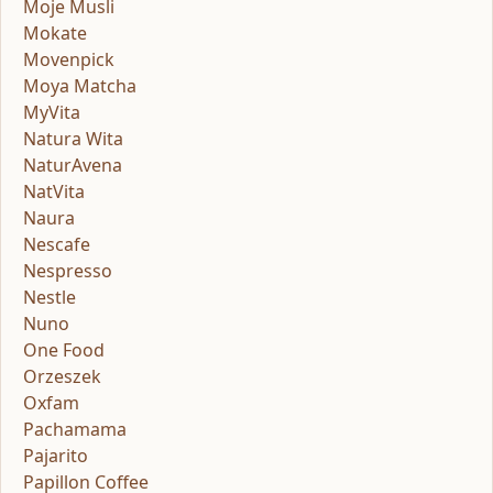
Moje Musli
Mokate
Movenpick
Moya Matcha
MyVita
Natura Wita
NaturAvena
NatVita
Naura
Nescafe
Nespresso
Nestle
Nuno
One Food
Orzeszek
Oxfam
Pachamama
Pajarito
Papillon Coffee