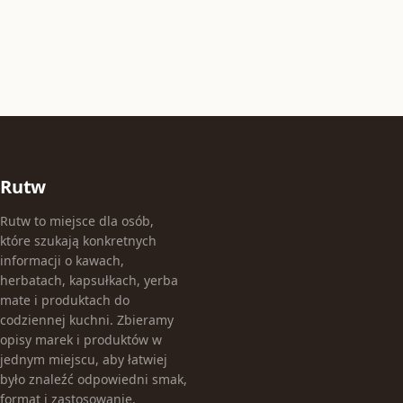
Rutw
Rutw to miejsce dla osób,
które szukają konkretnych
informacji o kawach,
herbatach, kapsułkach, yerba
mate i produktach do
codziennej kuchni. Zbieramy
opisy marek i produktów w
jednym miejscu, aby łatwiej
było znaleźć odpowiedni smak,
format i zastosowanie.