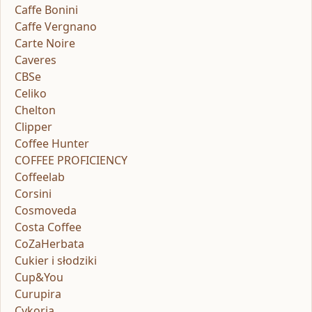
Caffe Bonini
Caffe Vergnano
Carte Noire
Caveres
CBSe
Celiko
Chelton
Clipper
Coffee Hunter
COFFEE PROFICIENCY
Coffeelab
Corsini
Cosmoveda
Costa Coffee
CoZaHerbata
Cukier i słodziki
Cup&You
Curupira
Cykoria