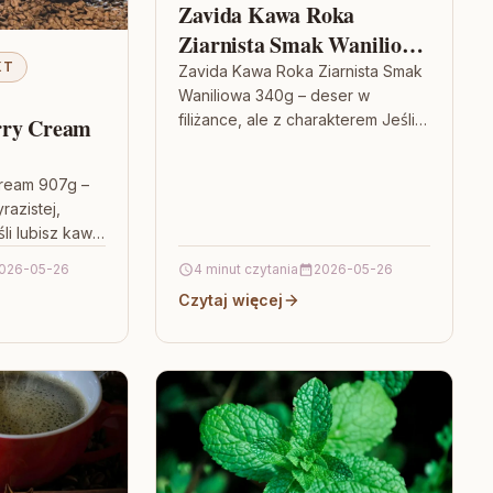
Zavida Kawa Roka
Ziarnista Smak Waniliowa
340g
KT
Zavida Kawa Roka Ziarnista Smak
Waniliowa 340g – deser w
filiżance, ale z charakterem Jeśli
rry Cream
lubisz kawy, które pachną tak, że
od razu masz…
ream 907g –
azistej,
i lubisz kawy,
ię na samym
026-05-26
4 minut czytania
2026-05-26
ylko prowadzą…
Czytaj więcej