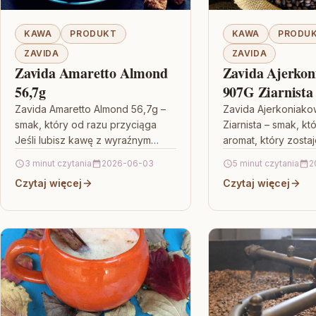
KAWA
PRODUKT
KAWA
PRODU
ZAVIDA
ZAVIDA
Zavida Amaretto Almond
Zavida Ajerkon
56,7g
907G Ziarnista
Zavida Amaretto Almond 56,7g –
Zavida Ajerkoniak
smak, który od razu przyciąga
Ziarnista – smak, któ
Jeśli lubisz kawę z wyraźnym
aromat, który zostaj
aromatem i przyjemną, deserową
szukasz kawy, któr
3 minut czytania
2026-06-03
5 minut czytania
2
nutą, to Zavida Amaretto Almond…
sprawdza się zarów
Czytaj więcej
Czytaj więcej
dzień, jak…