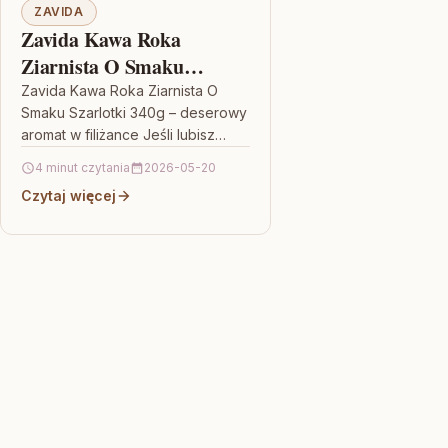
ZAVIDA
Zavida Kawa Roka
Ziarnista O Smaku
Szarlotki 340g
Zavida Kawa Roka Ziarnista O
Smaku Szarlotki 340g – deserowy
aromat w filiżance Jeśli lubisz
kawę, która nie tylko pobudza,
4 minut czytania
2026-05-20
ale też zachwyca smakiem,…
Czytaj więcej