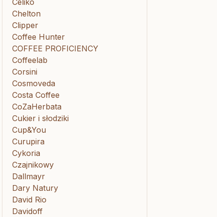
Celiko
Chelton
Clipper
Coffee Hunter
COFFEE PROFICIENCY
Coffeelab
Corsini
Cosmoveda
Costa Coffee
CoZaHerbata
Cukier i słodziki
Cup&You
Curupira
Cykoria
Czajnikowy
Dallmayr
Dary Natury
David Rio
Davidoff