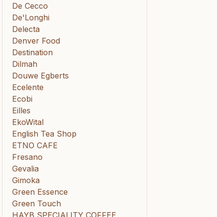
De Cecco
De'Longhi
Delecta
Denver Food
Destination
Dilmah
Douwe Egberts
Ecelente
Ecobi
Eilles
EkoWital
English Tea Shop
ETNO CAFE
Fresano
Gevalia
Gimoka
Green Essence
Green Touch
HAYB SPECIALITY COFFEE