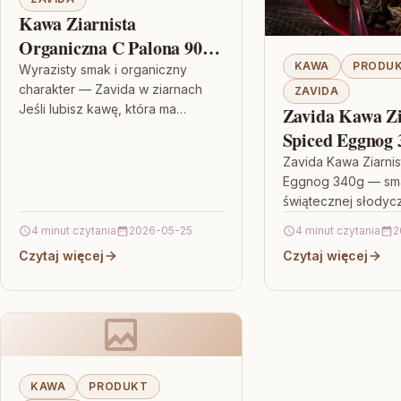
Kawa Ziarnista
Organiczna C Palona 907g
Zavida
KAWA
PRODU
Wyrazisty smak i organiczny
charakter — Zavida w ziarnach
ZAVIDA
Jeśli lubisz kawę, która ma
Zavida Kawa Zi
wyraźną, ciemną głębię i
Spiced Eggnog 
jednocześnie pozostaje w
Zavida Kawa Ziarnis
zgodzie z ideą…
Eggnog 340g — sm
świątecznej słodyc
Jeśli lubisz kawy, k
4 minut czytania
2026-05-25
4 minut czytania
2
kończą się na same
Czytaj więcej
Czytaj więcej
tylko kuszą…
KAWA
PRODUKT