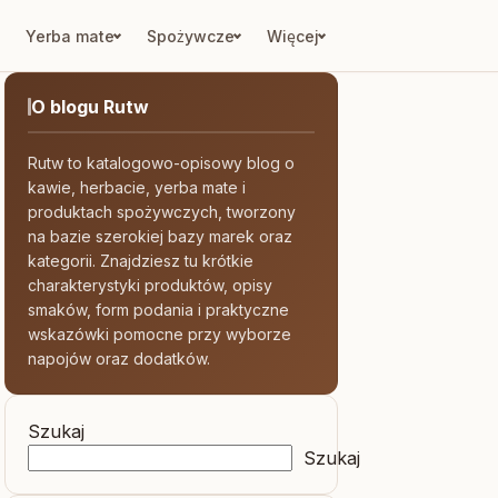
Yerba mate
Spożywcze
Więcej
O blogu Rutw
Rutw to katalogowo-opisowy blog o
kawie, herbacie, yerba mate i
produktach spożywczych, tworzony
na bazie szerokiej bazy marek oraz
kategorii. Znajdziesz tu krótkie
charakterystyki produktów, opisy
smaków, form podania i praktyczne
wskazówki pomocne przy wyborze
napojów oraz dodatków.
Szukaj
Szukaj