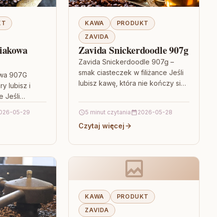
KT
KAWA
PRODUKT
ZAVIDA
iakowa
Zavida Snickerdoodle 907g
Zavida Snickerdoodle 907g –
smak ciasteczek w filiżance Jeśli
owa 907G
lubisz kawę, która nie kończy się
ry lubisz i
na samym aromacie ziaren, tylko
e Jeśli
od razu przypomina domowy…
a dobrze
026-05-29
5 minut czytania
2026-05-28
no na co
Czytaj więcej
KAWA
PRODUKT
ZAVIDA