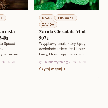
KT
KAWA
PRODUKT
ZAVIDA
arnista
Zavida Chocolate Mint
340g
907g
ta Spiced
Wyjątkowy smak, który łączy
ak
czekoladę i miętę Jeśli lubisz
zy w ziarnach
kawy, które mają charakter i
tóre nie
potrafią zaskoczyć, Zavida
026-05-23
3 minut czytania
2026-05-23
j goryczce,
Chocolate Mint 907g będzie
Czytaj więcej
strzałem w dziesiątkę.…