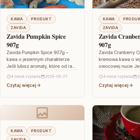
KAWA
PRODUKT
KAWA
PRODU
ZAVIDA
ZAVIDA
Zavida Pumpkin Spice
Zavida Cranbe
907g
907g
Zavida Pumpkin Spice 907g –
Zavida Cranberry C
kawa o jesiennym charakterze
kremowa kawa o wyr
Jeśli lubisz aromaty, które od razu
owocowej nucie Jeśl
kojarzą się z nadejściem
które nie kończą s
4 minut czytania
2026-05-27
4 minut czytania
2
chłodniejszych dni, Zavida
aromacie ziaren, t
Czytaj więcej
Czytaj więcej
Pumpkin Spice…
KAWA
PRODUKT
ZAVIDA