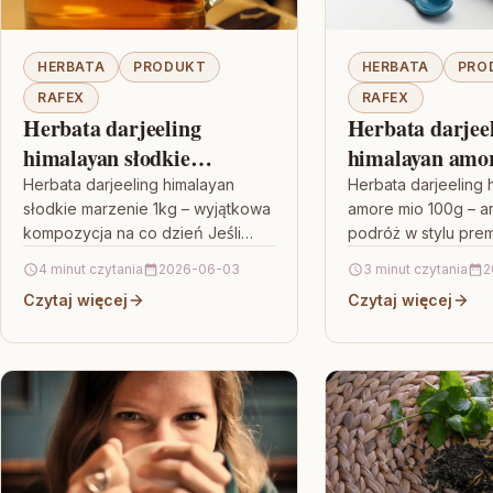
HERBATA
PRODUKT
HERBATA
PRO
RAFEX
RAFEX
Herbata darjeeling
Herbata darjee
himalayan słodkie
himalayan amo
marzenie 1kg
Herbata darjeeling himalayan
Herbata darjeeling 
słodkie marzenie 1kg – wyjątkowa
amore mio 100g – a
kompozycja na co dzień Jeśli
podróż w stylu prem
szukasz herbaty, która ma w
lubisz herbaty, któr
4 minut czytania
2026-06-03
3 minut czytania
2
sobie nie tylko smak, ale też…
charakter i potrafi
Czytaj więcej
Czytaj więcej
zapachem, sięgnij 