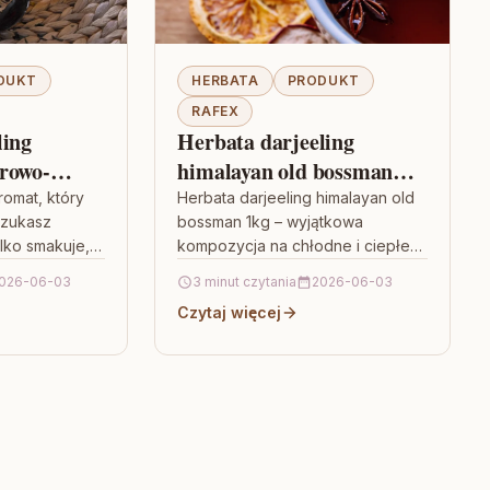
DUKT
HERBATA
PRODUKT
RAFEX
ling
Herbata darjeeling
rowo-
himalayan old bossman
skwinią
1kg
romat, który
Herbata darjeeling himalayan old
szukasz
bossman 1kg – wyjątkowa
ylko smakuje,
kompozycja na chłodne i ciepłe
maicić
dni Jeśli lubisz herbaty z
026-06-03
3 minut czytania
2026-06-03
ć uwagę na
charakterem i szukasz czegoś
Czytaj więcej
…
więcej niż…