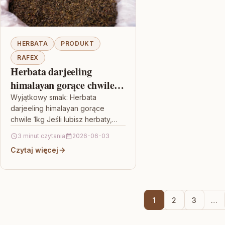
HERBATA
PRODUKT
RAFEX
Herbata darjeeling
himalayan gorące chwile
1kg
Wyjątkowy smak: Herbata
darjeeling himalayan gorące
chwile 1kg Jeśli lubisz herbaty,
które potrafią zaskoczyć
3 minut czytania
2026-06-03
aromatem już od pierwszego
Czytaj więcej
zaparzenia, ten wariant z linii
darjeeling…
1
2
3
…