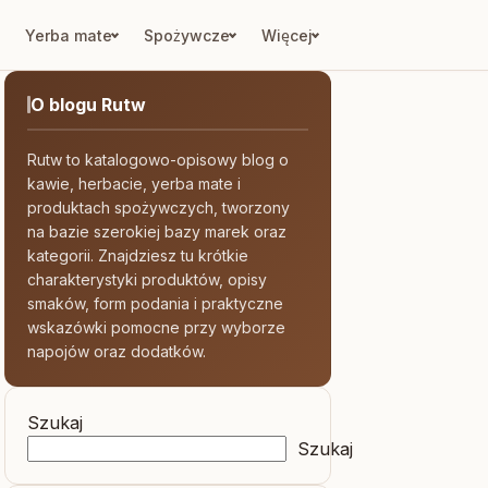
Yerba mate
Spożywcze
Więcej
O blogu Rutw
Rutw to katalogowo-opisowy blog o
kawie, herbacie, yerba mate i
produktach spożywczych, tworzony
na bazie szerokiej bazy marek oraz
kategorii. Znajdziesz tu krótkie
charakterystyki produktów, opisy
smaków, form podania i praktyczne
wskazówki pomocne przy wyborze
napojów oraz dodatków.
Szukaj
Szukaj