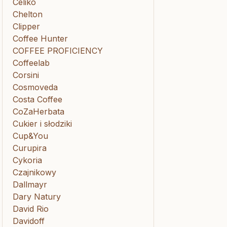
Celiko
Chelton
Clipper
Coffee Hunter
COFFEE PROFICIENCY
Coffeelab
Corsini
Cosmoveda
Costa Coffee
CoZaHerbata
Cukier i słodziki
Cup&You
Curupira
Cykoria
Czajnikowy
Dallmayr
Dary Natury
David Rio
Davidoff