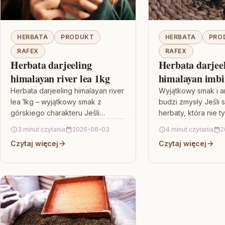
HERBATA
PRODUKT
HERBATA
PRO
RAFEX
RAFEX
Herbata darjeeling
Herbata darjee
himalayan river lea 1kg
himalayan imbi
pigwowa z brzo
Herbata darjeeling himalayan river
Wyjątkowy smak i a
lea 1kg – wyjątkowy smak z
budzi zmysły Jeśli 
100g
górskiego charakteru Jeśli
herbaty, która nie t
szukasz herbaty, która potrafi
ale też potrafi uroz
3 minut czytania
2026-06-03
4 minut czytania
2
zaskoczyć aromatem i zostawić
codzienność, zwró
Czytaj więcej
Czytaj więcej
po sobie przyjemny,…
Herbata darjeeling