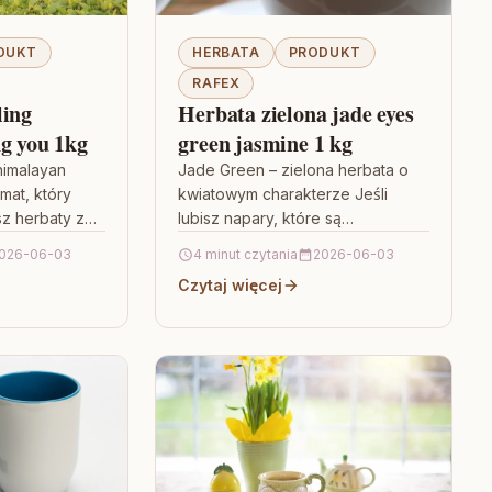
DUKT
HERBATA
PRODUKT
RAFEX
ling
Herbata zielona jade eyes
ng you 1kg
green jasmine 1 kg
himalayan
Jade Green – zielona herbata o
mat, który
kwiatowym charakterze Jeśli
sz herbaty z
lubisz napary, które są
źnym,
jednocześnie lekkie i
026-06-03
4 minut czytania
2026-06-03
em smakowym,
aromatyczne, Herbata zielona
Czytaj więcej
ng himalayan…
jade eyes green jasmine 1…