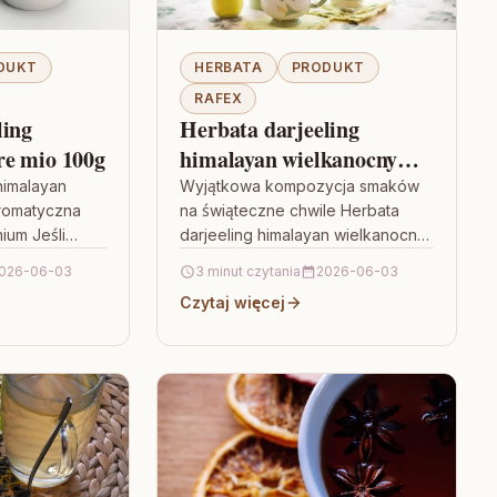
DUKT
HERBATA
PRODUKT
RAFEX
ling
Herbata darjeeling
re mio 100g
himalayan wielkanocny
koszyk 100g
himalayan
Wyjątkowa kompozycja smaków
romatyczna
na świąteczne chwile Herbata
ium Jeśli
darjeeling himalayan wielkanocny
e mają
koszyk 100g to propozycja dla
026-06-03
3 minut czytania
2026-06-03
ą zaskoczyć
osób, które lubią łączyć
Czytaj więcej
po…
klasyczny charakter herbaty z
lekką,…