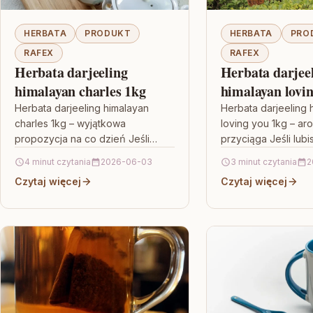
HERBATA
PRODUKT
HERBATA
PRO
RAFEX
RAFEX
Herbata darjeeling
Herbata darjee
himalayan charles 1kg
himalayan lovi
Herbata darjeeling himalayan
Herbata darjeeling 
charles 1kg – wyjątkowa
loving you 1kg – aro
propozycja na co dzień Jeśli
przyciąga Jeśli lubi
szukasz herbaty, która nie tylko
charakterem i wyra
4 minut czytania
2026-06-03
3 minut czytania
2
smakuje, ale też potrafi urozmaicić
przyjemnym profil
Czytaj więcej
Czytaj więcej
poranki i…
to Herbata darjeeli