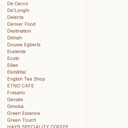
De Cecco
De'Longhi
Delecta
Denver Food
Destination
Dilmah
Douwe Egberts
Ecelente
Ecobi
Eilles
EkoWital
English Tea Shop
ETNO CAFE
Fresano
Gevalia
Gimoka
Green Essence
Green Touch
HAYB SPECIALITY COFFEE