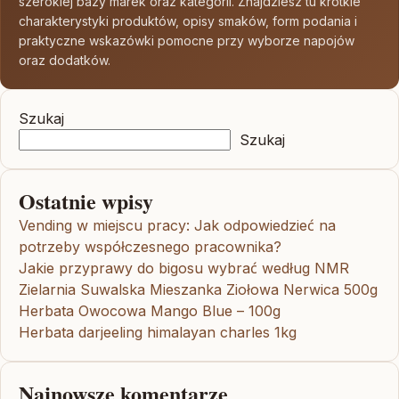
szerokiej bazy marek oraz kategorii. Znajdziesz tu krótkie
charakterystyki produktów, opisy smaków, form podania i
praktyczne wskazówki pomocne przy wyborze napojów
oraz dodatków.
Szukaj
Szukaj
Ostatnie wpisy
Vending w miejscu pracy: Jak odpowiedzieć na
potrzeby współczesnego pracownika?
Jakie przyprawy do bigosu wybrać według NMR
Zielarnia Suwalska Mieszanka Ziołowa Nerwica 500g
Herbata Owocowa Mango Blue – 100g
Herbata darjeeling himalayan charles 1kg
Najnowsze komentarze