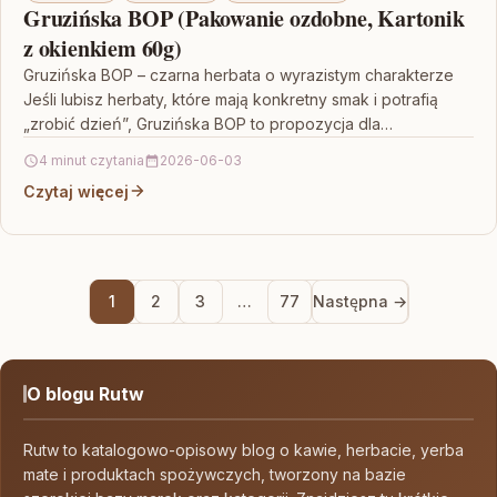
Gruzińska BOP (Pakowanie ozdobne, Kartonik
z okienkiem 60g)
Gruzińska BOP – czarna herbata o wyrazistym charakterze
Jeśli lubisz herbaty, które mają konkretny smak i potrafią
„zrobić dzień”, Gruzińska BOP to propozycja dla…
4 minut czytania
2026-06-03
Czytaj więcej
1
2
3
…
77
Następna →
O blogu Rutw
Rutw to katalogowo-opisowy blog o kawie, herbacie, yerba
mate i produktach spożywczych, tworzony na bazie