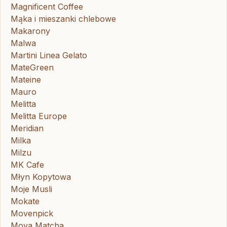
Magnificent Coffee
Mąka i mieszanki chlebowe
Makarony
Malwa
Martini Linea Gelato
MateGreen
Mateine
Mauro
Melitta
Melitta Europe
Meridian
Milka
Milzu
MK Cafe
Młyn Kopytowa
Moje Musli
Mokate
Movenpick
Moya Matcha