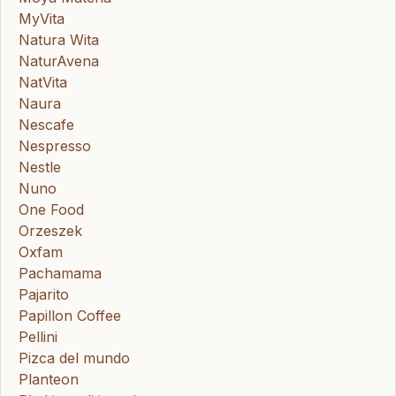
MyVita
Natura Wita
NaturAvena
NatVita
Naura
Nescafe
Nespresso
Nestle
Nuno
One Food
Orzeszek
Oxfam
Pachamama
Pajarito
Papillon Coffee
Pellini
Pizca del mundo
Planteon