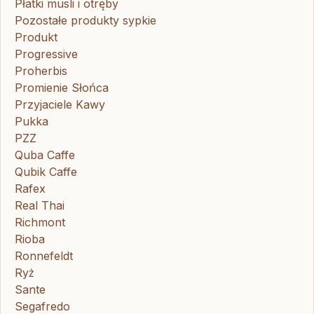
Płatki musli i otręby
Pozostałe produkty sypkie
Produkt
Progressive
Proherbis
Promienie Słońca
Przyjaciele Kawy
Pukka
PZZ
Quba Caffe
Qubik Caffe
Rafex
Real Thai
Richmont
Rioba
Ronnefeldt
Ryż
Sante
Segafredo