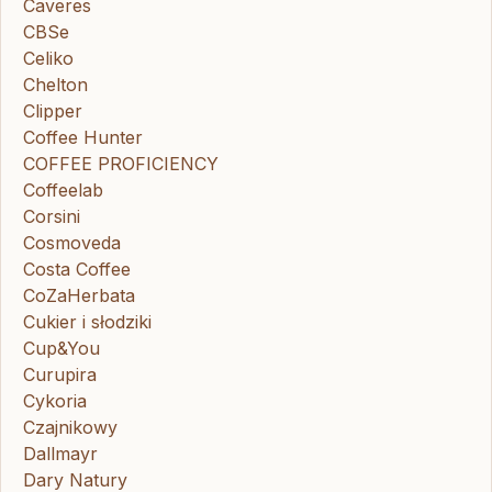
Caveres
CBSe
Celiko
Chelton
Clipper
Coffee Hunter
COFFEE PROFICIENCY
Coffeelab
Corsini
Cosmoveda
Costa Coffee
CoZaHerbata
Cukier i słodziki
Cup&You
Curupira
Cykoria
Czajnikowy
Dallmayr
Dary Natury