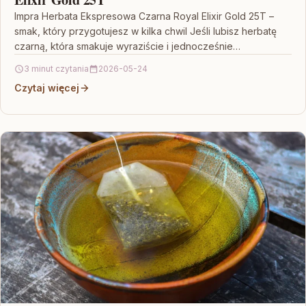
Impra Herbata Ekspresowa Czarna Royal Elixir Gold 25T –
smak, który przygotujesz w kilka chwil Jeśli lubisz herbatę
czarną, która smakuje wyraziście i jednocześnie…
3 minut czytania
2026-05-24
Czytaj więcej