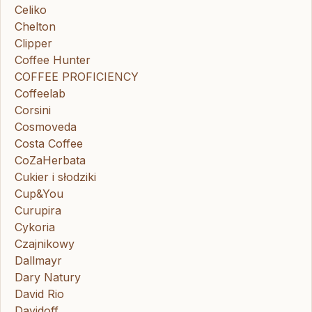
Celiko
Chelton
Clipper
Coffee Hunter
COFFEE PROFICIENCY
Coffeelab
Corsini
Cosmoveda
Costa Coffee
CoZaHerbata
Cukier i słodziki
Cup&You
Curupira
Cykoria
Czajnikowy
Dallmayr
Dary Natury
David Rio
Davidoff