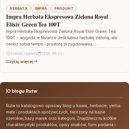
HERBATA
IMPRA
PRODUKT
Impra Herbata Ekspresowa Zielona Royal
Elixir Green Tea 100T
Impra Herbata Ekspresowa Zielona Royal Elixir Green Tea
100T – wygoda w filiżance Jeśli lubisz herbatę zieloną, ale
cenisz sobie tempo i prostotę przygotowania,…
3 minut czytania
2026-05-23
Czytaj więcej
O blogu Rutw
Rutw to katalogowo-opisowy blog o kawie, herbacie, yerba
mate i produktach spożywczych, tworzony na bazie
szerokiej bazy marek oraz kategorii. Znajdziesz tu krótkie
charakterystyki produktów, opisy smaków, form podania i