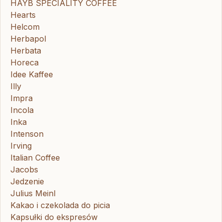
HAYB SPECIALITY COFFEE
Hearts
Helcom
Herbapol
Herbata
Horeca
Idee Kaffee
Illy
Impra
Incola
Inka
Intenson
Irving
Italian Coffee
Jacobs
Jedzenie
Julius Meinl
Kakao i czekolada do picia
Kapsułki do ekspresów