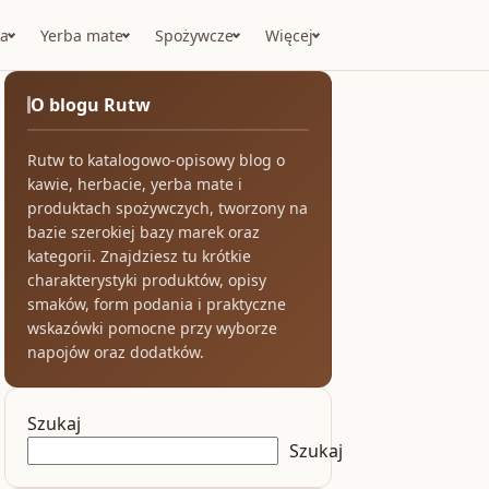
a
Yerba mate
Spożywcze
Więcej
O blogu Rutw
Rutw to katalogowo-opisowy blog o
kawie, herbacie, yerba mate i
produktach spożywczych, tworzony na
bazie szerokiej bazy marek oraz
kategorii. Znajdziesz tu krótkie
charakterystyki produktów, opisy
smaków, form podania i praktyczne
wskazówki pomocne przy wyborze
napojów oraz dodatków.
Szukaj
Szukaj