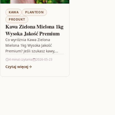
KAWA
PLANTEON
PRODUKT
Kawa Zielona Mielona 1kg
Wysoka Jakość Premium
Co wyróżnia Kawa Zielona
Mielona 1kg Wysoka Jakość
Premium? Jeśli szukasz kawy,
która ma wyrazisty charakter i
4 minut czytania
2026-05-23
sprawdza się w domowych
Czytaj więcej
rytuałach parzenia, Kawa…