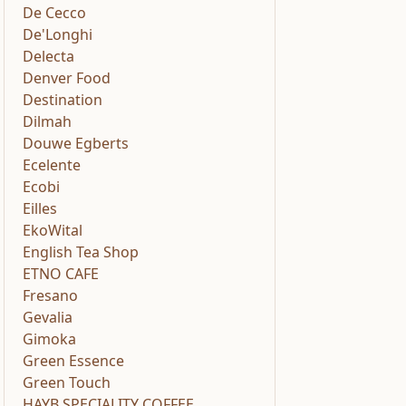
De Cecco
De'Longhi
Delecta
Denver Food
Destination
Dilmah
Douwe Egberts
Ecelente
Ecobi
Eilles
EkoWital
English Tea Shop
ETNO CAFE
Fresano
Gevalia
Gimoka
Green Essence
Green Touch
HAYB SPECIALITY COFFEE