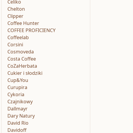
Celiko
Chelton
Clipper
Coffee Hunter
COFFEE PROFICIENCY
Coffeelab
Corsini
Cosmoveda
Costa Coffee
CoZaHerbata
Cukier i słodziki
Cup&You
Curupira
Cykoria
Czajnikowy
Dallmayr
Dary Natury
David Rio
Davidoff