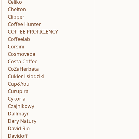
Celiko
Chelton
Clipper
Coffee Hunter
COFFEE PROFICIENCY
Coffeelab
Corsini
Cosmoveda
Costa Coffee
CoZaHerbata
Cukier i słodziki
Cup&You
Curupira
Cykoria
Czajnikowy
Dallmayr
Dary Natury
David Rio
Davidoff