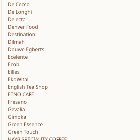
De Cecco
De'Longhi
Delecta
Denver Food
Destination
Dilmah
Douwe Egberts
Ecelente
Ecobi
Eilles
EkoWital
English Tea Shop
ETNO CAFE
Fresano
Gevalia
Gimoka
Green Essence
Green Touch
HAYB SPECIALITY COFFEE