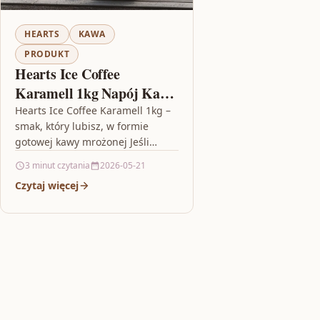
HEARTS
KAWA
PRODUKT
Hearts Ice Coffee
Karamell 1kg Napój Kawa
Mrożona
Hearts Ice Coffee Karamell 1kg –
smak, który lubisz, w formie
gotowej kawy mrożonej Jeśli
szukasz napoju, który smakuje jak
3 minut czytania
2026-05-21
kawa zamówiona w ulubionej…
Czytaj więcej