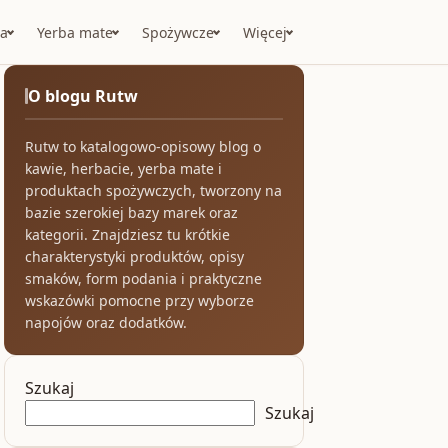
a
Yerba mate
Spożywcze
Więcej
O blogu Rutw
Rutw to katalogowo-opisowy blog o
kawie, herbacie, yerba mate i
produktach spożywczych, tworzony na
bazie szerokiej bazy marek oraz
kategorii. Znajdziesz tu krótkie
charakterystyki produktów, opisy
smaków, form podania i praktyczne
wskazówki pomocne przy wyborze
napojów oraz dodatków.
Szukaj
Szukaj