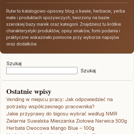
Rutw to katalogowo-opisowy blog o kawie, herbacie, yerba
mate i produktach spożywczych, tworzony na bazie
szerokiej bazy marek oraz kategorii. Znajdziesz tu krótkie
charakterystyki produktów, opisy smaków, form podania i
praktyczne wskazówki pomocne przy wyborze napojów
oraz dodatków.
Szukaj
Szukaj
Ostatnie wpisy
Vending w miejscu pracy: Jak odpowiedzieć na
potrzeby współczesnego pracownika?
Jakie przyprawy do bigosu wybrać według NMR
Zielarnia Suwalska Mieszanka Ziołowa Nerwica 500g
Herbata Owocowa Mango Blue – 100g