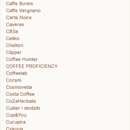
Caffe Bonini
Caffe Vergnano
Carte Noire
Caveres
CBSe
Celiko
Chelton
Clipper
Coffee Hunter
COFFEE PROFICIENCY
Coffeelab
Corsini
Cosmoveda
Costa Coffee
CoZaHerbata
Cukier i słodziki
Cup&You
Curupira
Cykoria