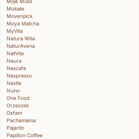
Moje Musli
Mokate
Movenpick
Moya Matcha
MyVita
Natura Wita
NaturAvena
NatVita
Naura
Nescafe
Nespresso
Nestle
Nuno
One Food
Orzeszek
Oxfam
Pachamama
Pajarito
Papillon Coffee