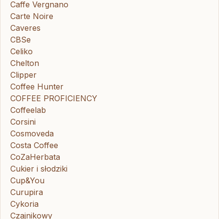
Caffe Vergnano
Carte Noire
Caveres
CBSe
Celiko
Chelton
Clipper
Coffee Hunter
COFFEE PROFICIENCY
Coffeelab
Corsini
Cosmoveda
Costa Coffee
CoZaHerbata
Cukier i słodziki
Cup&You
Curupira
Cykoria
Czajnikowy