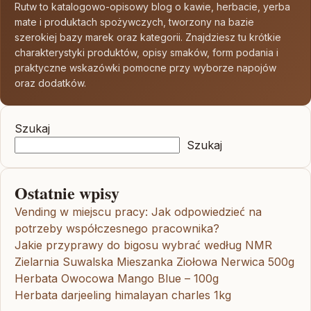
Rutw to katalogowo-opisowy blog o kawie, herbacie, yerba
mate i produktach spożywczych, tworzony na bazie
szerokiej bazy marek oraz kategorii. Znajdziesz tu krótkie
charakterystyki produktów, opisy smaków, form podania i
praktyczne wskazówki pomocne przy wyborze napojów
oraz dodatków.
Szukaj
Szukaj
Ostatnie wpisy
Vending w miejscu pracy: Jak odpowiedzieć na
potrzeby współczesnego pracownika?
Jakie przyprawy do bigosu wybrać według NMR
Zielarnia Suwalska Mieszanka Ziołowa Nerwica 500g
Herbata Owocowa Mango Blue – 100g
Herbata darjeeling himalayan charles 1kg