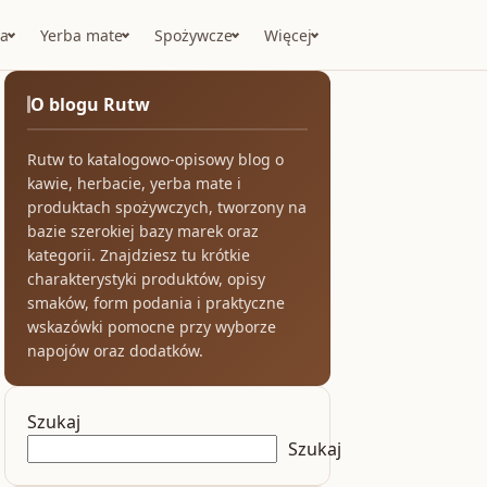
a
Yerba mate
Spożywcze
Więcej
O blogu Rutw
Rutw to katalogowo-opisowy blog o
kawie, herbacie, yerba mate i
produktach spożywczych, tworzony na
bazie szerokiej bazy marek oraz
kategorii. Znajdziesz tu krótkie
charakterystyki produktów, opisy
smaków, form podania i praktyczne
wskazówki pomocne przy wyborze
napojów oraz dodatków.
Szukaj
Szukaj