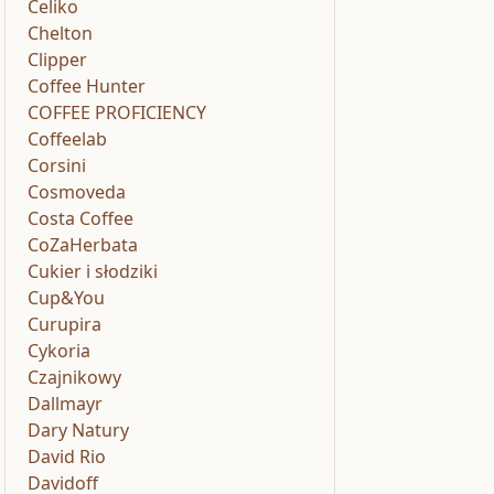
Celiko
Chelton
Clipper
Coffee Hunter
COFFEE PROFICIENCY
Coffeelab
Corsini
Cosmoveda
Costa Coffee
CoZaHerbata
Cukier i słodziki
Cup&You
Curupira
Cykoria
Czajnikowy
Dallmayr
Dary Natury
David Rio
Davidoff