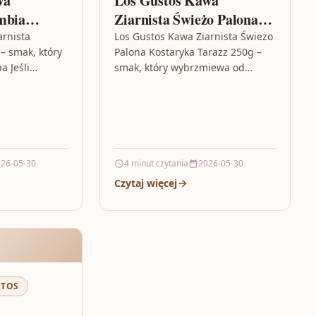
wa
Los Gustos Kawa
mbia
Ziarnista Świeżo Palona
0g
Kostaryka Tarazz 250g
arnista
Los Gustos Kawa Ziarnista Świeżo
 smak, który
Palona Kostaryka Tarazz 250g –
a Jeśli
smak, który wybrzmiewa od
potrafi
pierwszego zapachu Jeśli lubisz
ść od
kawy, w których nie ma miejsca…
atniego…
26-05-30
4 minut czytania
2026-05-30
Czytaj więcej
STOS