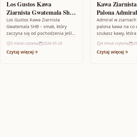
Los Gustos Kawa
Kawa Ziarnista
Ziarnista Gwatemala Shb
Palona Admiral
2x1000g
Palarnia
Los Gustos Kawa Ziarnista
Admiral w ziarnach
Gwatemala SHB – smak, który
palona kawa na co d
zaczyna się od pochodzenia Jeśli
szukasz kawy, która
szukasz kawy, która ma wyrazisty
intensywnym aroma
5 minut czytania
2026-05-26
4 minut czytania
20
charakter i nie znika w…
do kolejnych łyków
Czytaj więcej
Czytaj więcej