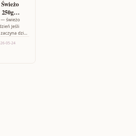
 Świeżo
 250g
 — świeżo
zień Jeśli
 zaczyna dzień
tem i zachęca
26-05-24
, zwróć…