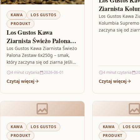
Los Gustos Ka
Ziarnista Kolu
KAWA
LOS GUSTOS
Supremo 2x100
Los Gustos Kawa Zi
Kolumbia Supremo –
PRODUKT
zaczyna się od ziarn
Los Gustos Kawa
szukasz kawy, która 
Ziarnista Świeżo Palona
zachować wyrazisto
Zestaw 6x250g
Los Gustos Kawa Ziarnista Świeżo
pierwszego do ost
Palona Zestaw 6x250g – smak,
który zaczyna się od ziarna Jeśli
lubisz kawę naprawdę „od zera”,
4 minut czytania
2026-06-01
4 minut czytania
20
czyli od momentu…
Czytaj więcej
Czytaj więcej
KAWA
LOS GUSTOS
KAWA
LOS GU
PRODUKT
PRODUKT