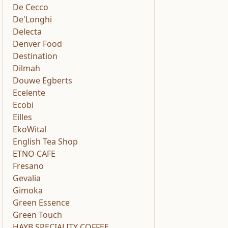
De Cecco
De'Longhi
Delecta
Denver Food
Destination
Dilmah
Douwe Egberts
Ecelente
Ecobi
Eilles
EkoWital
English Tea Shop
ETNO CAFE
Fresano
Gevalia
Gimoka
Green Essence
Green Touch
HAYB SPECIALITY COFFEE