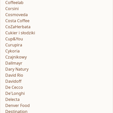
Coffeelab
Corsini
Cosmoveda
Costa Coffee
CoZaHerbata
Cukier i słodziki
Cup&You
Curupira
Cykoria
Czajnikowy
Dallmayr
Dary Natury
David Rio
Davidoff
De Cecco
De'Longhi
Delecta
Denver Food
Destination