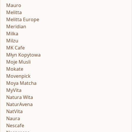
Mauro
Melitta
Melitta Europe
Meridian
Milka
Milzu
MK Cafe
Młyn Kopytowa
Moje Musli
Mokate
Movenpick
Moya Matcha
MyVita
Natura Wita
NaturAvena
NatVita
Naura
Nescafe