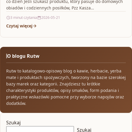
co dzień Jeśli szukasz produktu, który pasuje do domowych
obiadów i codziennych posiłków, Pzz Kasza…
3 minut czytania
2026-05-21
Czytaj więcej
O blogu Rutw
Rutw to katalogowo-opisowy blog o kawie, herbacie, yerba
mate i produktach spożywczych, tworzony na bazie szerokiej
bazy marek oraz kategorii. Znajdziesz tu krótkie
charakterystyki produktów, opisy smaków, form podania i
praktyczne wskazówki pomocne przy wyborze napojów oraz
dodatków.
Szukaj
Szukaj