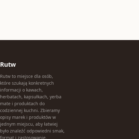
Rutw
Rutw to miejsce dla osób,
które szukają konkretnych
informacji o kawach,
herbatach, kapsułkach, yerba
mate i produktach do
codziennej kuchni. Zbieramy
opisy marek i produktów w
jednym miejscu, aby łatwiej
było znaleźć odpowiedni smak,
format i zastosowanie.