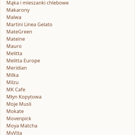
Mąka i mieszanki chlebowe
Makarony
Malwa
Martini Linea Gelato
MateGreen
Mateine
Mauro
Melitta
Melitta Europe
Meridian
Milka
Milzu
MK Cafe
Młyn Kopytowa
Moje Musli
Mokate
Movenpick
Moya Matcha
MyVita