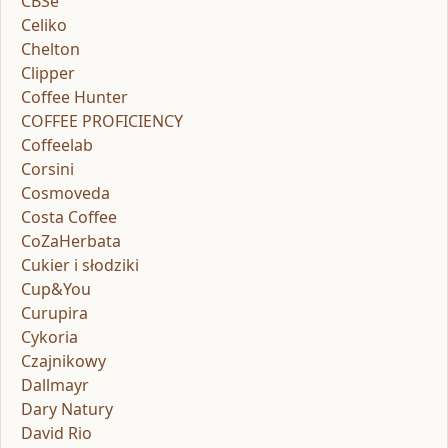
CBSe
Celiko
Chelton
Clipper
Coffee Hunter
COFFEE PROFICIENCY
Coffeelab
Corsini
Cosmoveda
Costa Coffee
CoZaHerbata
Cukier i słodziki
Cup&You
Curupira
Cykoria
Czajnikowy
Dallmayr
Dary Natury
David Rio