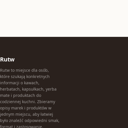
Rutw
Rutw to miejsce dla osób,
które szukają konkretnych
informacji o kawach,
herbatach, kapsułkach, yerba
mate i produktach do
codziennej kuchni. Zbieramy
opisy marek i produktów w
jednym miejscu, aby łatwiej
było znaleźć odpowiedni smak,
format i zastosowanie.