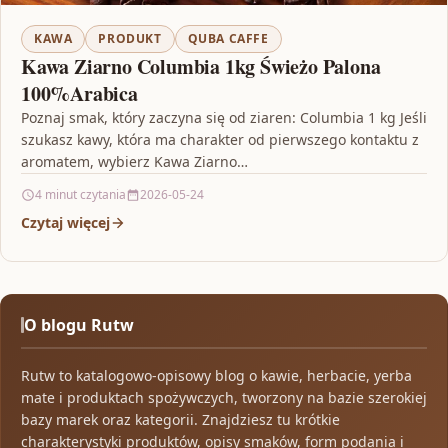
KAWA
PRODUKT
QUBA CAFFE
Kawa Ziarno Columbia 1kg Świeżo Palona
100%Arabica
Poznaj smak, który zaczyna się od ziaren: Columbia 1 kg Jeśli
szukasz kawy, która ma charakter od pierwszego kontaktu z
aromatem, wybierz Kawa Ziarno…
4 minut czytania
2026-05-24
Czytaj więcej
O blogu Rutw
Rutw to katalogowo-opisowy blog o kawie, herbacie, yerba
mate i produktach spożywczych, tworzony na bazie szerokiej
bazy marek oraz kategorii. Znajdziesz tu krótkie
charakterystyki produktów, opisy smaków, form podania i