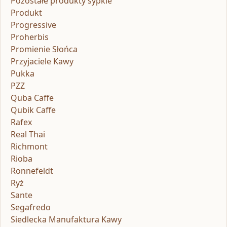
Pozostałe produkty sypkie
Produkt
Progressive
Proherbis
Promienie Słońca
Przyjaciele Kawy
Pukka
PZZ
Quba Caffe
Qubik Caffe
Rafex
Real Thai
Richmont
Rioba
Ronnefeldt
Ryż
Sante
Segafredo
Siedlecka Manufaktura Kawy