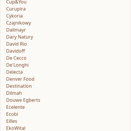
Cup&You
Curupira
Cykoria
Czajnikowy
Dallmayr
Dary Natury
David Rio
Davidoff
De Cecco
De'Longhi
Delecta
Denver Food
Destination
Dilmah
Douwe Egberts
Ecelente
Ecobi
Eilles
EkoWital