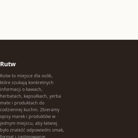
Rutw
Rutw to miejsce dla osób,
które szukają konkretnych
informacji o kawach,
herbatach, kapsułkach, yerba
mate i produktach do
codziennej kuchni. Zbieramy
opisy marek i produktów w
jednym miejscu, aby łatwiej
było znaleźć odpowiedni smak,
format i zastosowanie.