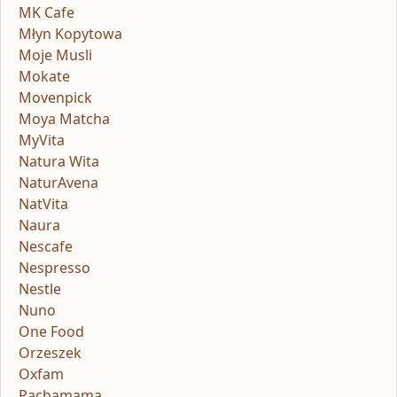
MK Cafe
Młyn Kopytowa
Moje Musli
Mokate
Movenpick
Moya Matcha
MyVita
Natura Wita
NaturAvena
NatVita
Naura
Nescafe
Nespresso
Nestle
Nuno
One Food
Orzeszek
Oxfam
Pachamama