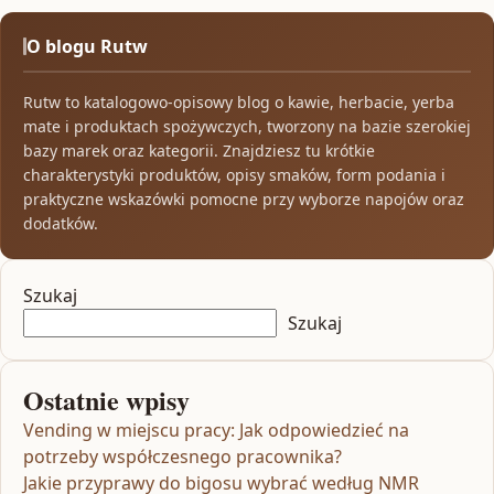
O blogu Rutw
Rutw to katalogowo-opisowy blog o kawie, herbacie, yerba
mate i produktach spożywczych, tworzony na bazie szerokiej
bazy marek oraz kategorii. Znajdziesz tu krótkie
charakterystyki produktów, opisy smaków, form podania i
praktyczne wskazówki pomocne przy wyborze napojów oraz
dodatków.
Szukaj
Szukaj
Ostatnie wpisy
Vending w miejscu pracy: Jak odpowiedzieć na
potrzeby współczesnego pracownika?
Jakie przyprawy do bigosu wybrać według NMR