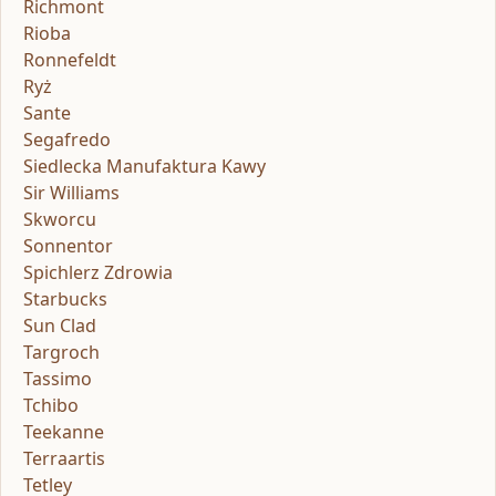
Richmont
Rioba
Ronnefeldt
Ryż
Sante
Segafredo
Siedlecka Manufaktura Kawy
Sir Williams
Skworcu
Sonnentor
Spichlerz Zdrowia
Starbucks
Sun Clad
Targroch
Tassimo
Tchibo
Teekanne
Terraartis
Tetley