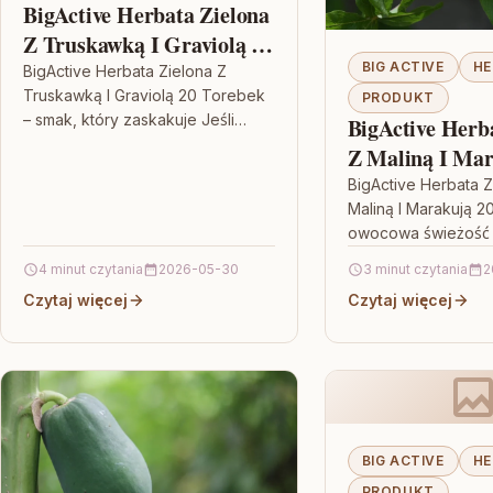
BigActive Herbata Zielona
Z Truskawką I Graviolą 20
Torebek
BIG ACTIVE
HE
BigActive Herbata Zielona Z
Truskawką I Graviolą 20 Torebek
PRODUKT
– smak, który zaskakuje Jeśli
BigActive Herb
lubisz zieloną herbatę, ale chcesz
Z Maliną I Mar
wyjść poza klasyczne warianty
Torebek
BigActive Herbata Z
smakowe,…
Maliną I Marakują 2
owocowa świeżość 
filiżance Jeśli lubis
4 minut czytania
2026-05-30
3 minut czytania
2
smakują lekko, a j
Czytaj więcej
Czytaj więcej
zostawiają…
BIG ACTIVE
HE
PRODUKT