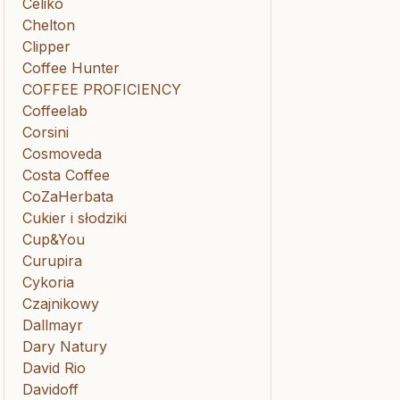
Celiko
Chelton
Clipper
Coffee Hunter
COFFEE PROFICIENCY
Coffeelab
Corsini
Cosmoveda
Costa Coffee
CoZaHerbata
Cukier i słodziki
Cup&You
Curupira
Cykoria
Czajnikowy
Dallmayr
Dary Natury
David Rio
Davidoff