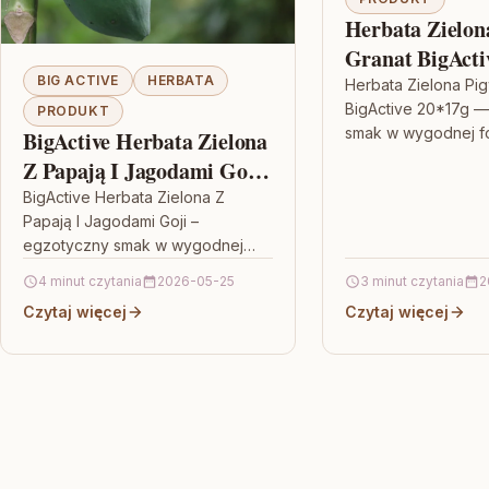
Herbata Zielon
Granat BigActi
BIG ACTIVE
HERBATA
Herbata Zielona Pig
BigActive 20*17g 
PRODUKT
smak w wygodnej fo
BigActive Herbata Zielona
lubisz herbaty, któr
Z Papają I Jagodami Goji
się aromatem i nie 
20 Torebek
BigActive Herbata Zielona Z
Papają I Jagodami Goji –
egzotyczny smak w wygodnej
formie Jeśli lubisz zieloną
4 minut czytania
2026-05-25
3 minut czytania
2
herbatę, ale masz ochotę na coś
Czytaj więcej
Czytaj więcej
więcej…