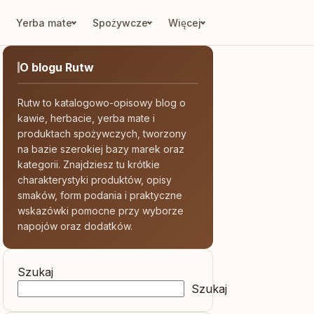
Yerba mate
Spożywcze
Więcej
O blogu Rutw
Rutw to katalogowo-opisowy blog o
kawie, herbacie, yerba mate i
produktach spożywczych, tworzony
na bazie szerokiej bazy marek oraz
kategorii. Znajdziesz tu krótkie
charakterystyki produktów, opisy
smaków, form podania i praktyczne
wskazówki pomocne przy wyborze
napojów oraz dodatków.
Szukaj
Szukaj