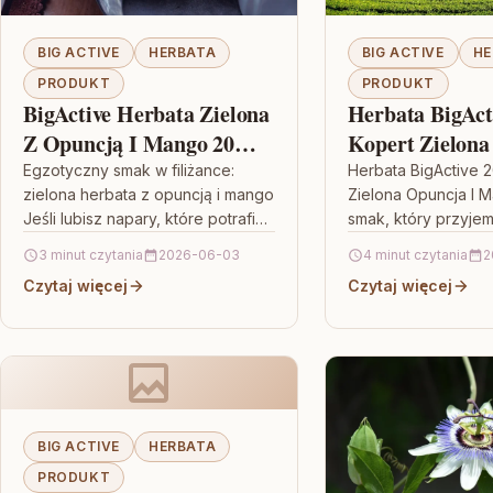
BIG ACTIVE
HERBATA
BIG ACTIVE
HE
PRODUKT
PRODUKT
BigActive Herbata Zielona
Herbata BigAct
Z Opuncją I Mango 20
Kopert Zielona
Torebek
Mango 34g
Egzotyczny smak w filiżance:
Herbata BigActive 2
zielona herbata z opuncją i mango
Zielona Opuncja I 
Jeśli lubisz napary, które potrafią
smak, który przyjem
zaskoczyć, BigActive Herbata
zapamiętuje Jeśli s
3 minut czytania
2026-06-03
4 minut czytania
2
Zielona Z Opuncją I Mango 20…
zielonej o wyrazis
Czytaj więcej
Czytaj więcej
charakterze, sięgni
BIG ACTIVE
HERBATA
PRODUKT