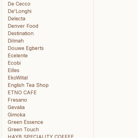
De Cecco
De'Longhi
Delecta
Denver Food
Destination
Dilmah
Douwe Egberts
Ecelente
Ecobi
Eilles
EkoWital
English Tea Shop
ETNO CAFE
Fresano
Gevalia
Gimoka
Green Essence
Green Touch
HAYB SPECIALITY COFFEE