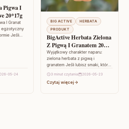
a Pigwa I
ve 20*17g
BIG ACTIVE
HERBATA
wa I Granat
— egzotyczny
PRODUKT
rmie Jeśli
BigActive Herbata Zielona
e wyróżniają
Z Pigwą I Granatem 20
są „kolejnym…
Torebek
Wyjątkowy charakter naparu:
zielona herbata z pigwą i
granatem Jeśli lubisz smaki, które
nie są „przewidywalne”, BigActive
026-05-24
3 minut czytania
2026-05-23
Herbata Zielona Z Pigwą I
Czytaj więcej
Granatem 20…