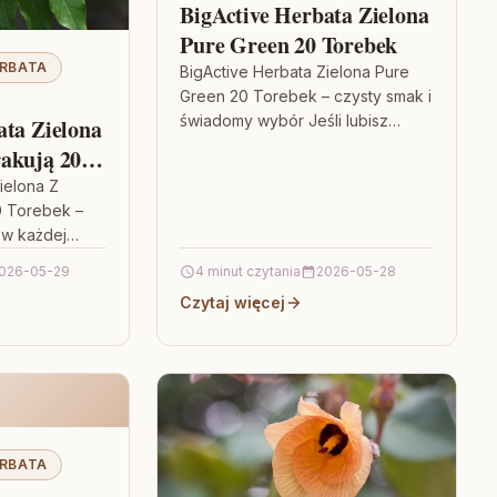
BigActive Herbata Zielona
Pure Green 20 Torebek
RBATA
BigActive Herbata Zielona Pure
Green 20 Torebek – czysty smak i
świadomy wybór Jeśli lubisz
ata Zielona
herbaty o wyraźnym, szlachetnym
akują 20
aromacie i naturalnym
ielona Z
charakterze, BigActive…
0 Torebek –
w każdej
z napary, które
026-05-29
4 minut czytania
2026-05-28
ednocześnie
Czytaj więcej
RBATA