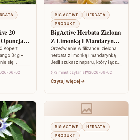
RBATA
BIG ACTIVE
HERBATA
PRODUKT
ive 20
BigActive Herbata Zielona
 Opuncja I
Z Limonką I Mandarynką
20 Torebek
0 Kopert
Orzeźwienie w filiżance: zielona
Mango 34g –
herbata z limonką i mandarynką
nie się
Jeśli szukasz naparu, który łączy
zukasz herbaty
łagodność klasycznej zielonej
026-06-02
3 minut czytania
2026-06-02
tym, owocowym
herbaty z wyraźnie cytrusowym
Czytaj więcej
j…
charakterem, BigActive Herbata…
BIG ACTIVE
HERBATA
PRODUKT