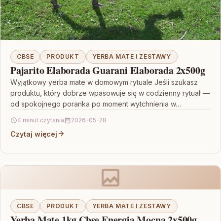
CBSE
PRODUKT
YERBA MATE I ZESTAWY
Pajarito Elaborada Guarani Elaborada 2x500g
Wyjątkowy yerba mate w domowym rytuale Jeśli szukasz
produktu, który dobrze wpasowuje się w codzienny rytuał —
od spokojnego poranka po moment wytchnienia w…
4 minut czytania
2026-05-28
Czytaj więcej
CBSE
PRODUKT
YERBA MATE I ZESTAWY
Yerba Mate 1kg Cbse Energia Mocna 2x500g