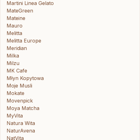
Martini Linea Gelato
MateGreen
Mateine
Mauro
Melitta
Melitta Europe
Meridian
Milka
Milzu
MK Cafe
Młyn Kopytowa
Moje Musli
Mokate
Movenpick
Moya Matcha
MyVita
Natura Wita
NaturAvena
NatVita