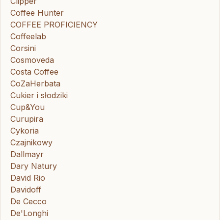
Clipper
Coffee Hunter
COFFEE PROFICIENCY
Coffeelab
Corsini
Cosmoveda
Costa Coffee
CoZaHerbata
Cukier i słodziki
Cup&You
Curupira
Cykoria
Czajnikowy
Dallmayr
Dary Natury
David Rio
Davidoff
De Cecco
De'Longhi