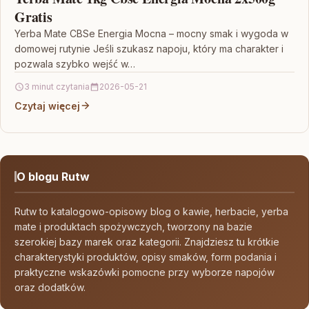
Gratis
Yerba Mate CBSe Energia Mocna – mocny smak i wygoda w
domowej rutynie Jeśli szukasz napoju, który ma charakter i
pozwala szybko wejść w…
3 minut czytania
2026-05-21
Czytaj więcej
O blogu Rutw
Rutw to katalogowo-opisowy blog o kawie, herbacie, yerba
mate i produktach spożywczych, tworzony na bazie
szerokiej bazy marek oraz kategorii. Znajdziesz tu krótkie
charakterystyki produktów, opisy smaków, form podania i
praktyczne wskazówki pomocne przy wyborze napojów
oraz dodatków.