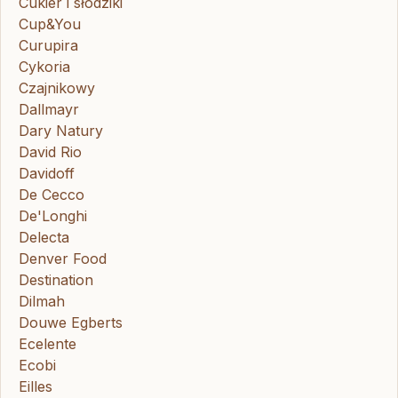
Cukier i słodziki
Cup&You
Curupira
Cykoria
Czajnikowy
Dallmayr
Dary Natury
David Rio
Davidoff
De Cecco
De'Longhi
Delecta
Denver Food
Destination
Dilmah
Douwe Egberts
Ecelente
Ecobi
Eilles