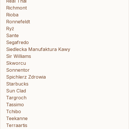
Real Thai
Richmont
Rioba
Ronnefeldt
Ryż
Sante
Segafredo
Siedlecka Manufaktura Kawy
Sir Williams
Skworcu
Sonnentor
Spichlerz Zdrowia
Starbucks
Sun Clad
Targroch
Tassimo
Tchibo
Teekanne
Terraartis