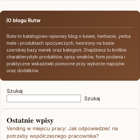
O blogu Rutw
Rutw to katalogowo-opisowy blog o kawie, herbacie, yerba
mate i produktach spożywczych, tworzony na bazie
szerokiej bazy marek oraz kategorii. Znajdziesz tu krótkie
charakterystyki produktów, opisy smaków, form podania i
praktyczne wskazówki pomocne przy wyborze napojów
oraz dodatków.
Szukaj
Szukaj
Ostatnie wpisy
Vending w miejscu pracy: Jak odpowiedzieć na
potrzeby współczesnego pracownika?