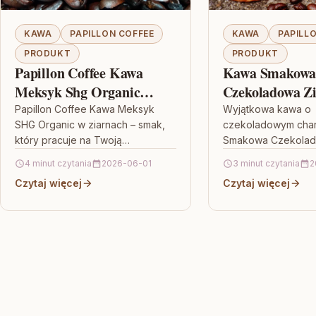
KAWA
PAPILLON COFFEE
KAWA
PAPILL
PRODUKT
PRODUKT
Papillon Coffee Kawa
Kawa Smakow
Meksyk Shg Organic
Czekoladowa Z
Ziarna 1kg
Arabica
Papillon Coffee Kawa Meksyk
Wyjątkowa kawa o
SHG Organic w ziarnach – smak,
czekoladowym char
który pracuje na Twoją
Smakowa Czekolad
codzienność Jeśli szukasz kawy
Arabica to propozyc
4 minut czytania
2026-06-01
3 minut czytania
2
o wyrazistym charakterze i
którzy lubią wyrazis
Czytaj więcej
Czytaj więcej
jednocześnie lubisz…
jednocześnie elega
W filiżance pojawia