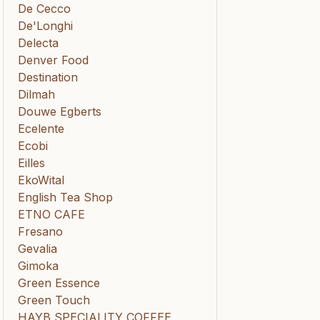
De Cecco
De'Longhi
Delecta
Denver Food
Destination
Dilmah
Douwe Egberts
Ecelente
Ecobi
Eilles
EkoWital
English Tea Shop
ETNO CAFE
Fresano
Gevalia
Gimoka
Green Essence
Green Touch
HAYB SPECIALITY COFFEE