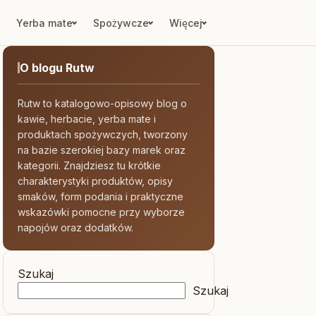
Yerba mate
Spożywcze
Więcej
O blogu Rutw
Rutw to katalogowo-opisowy blog o
kawie, herbacie, yerba mate i
produktach spożywczych, tworzony
na bazie szerokiej bazy marek oraz
kategorii. Znajdziesz tu krótkie
charakterystyki produktów, opisy
smaków, form podania i praktyczne
wskazówki pomocne przy wyborze
napojów oraz dodatków.
Szukaj
Szukaj