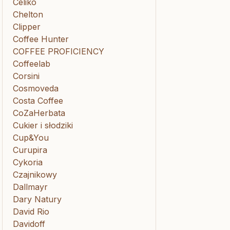
Celiko
Chelton
Clipper
Coffee Hunter
COFFEE PROFICIENCY
Coffeelab
Corsini
Cosmoveda
Costa Coffee
CoZaHerbata
Cukier i słodziki
Cup&You
Curupira
Cykoria
Czajnikowy
Dallmayr
Dary Natury
David Rio
Davidoff