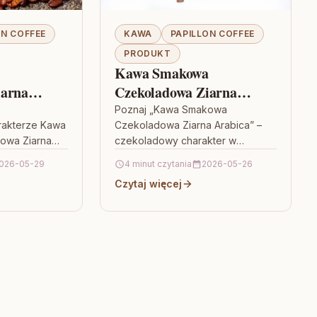
ON COFFEE
KAWA
PAPILLON COFFEE
PRODUKT
a
Kawa Smakowa
iarna
Czekoladowa Ziarna
Arabica
Poznaj „Kawa Smakowa
akterze Kawa
Czekoladowa Ziarna Arabica” –
owa Ziarna
czekoladowy charakter w
ja dla tych,
ziarnach Kawa Smakowa
026-05-29
4 minut czytania
2026-05-26
te, a
Czekoladowa Ziarna Arabica to
Czytaj więcej
nckie aromaty.
propozycja dla osób, które lubią
…
kawę z…