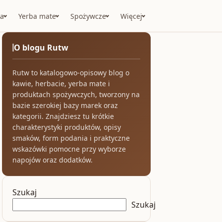
a
Yerba mate
Spożywcze
Więcej
O blogu Rutw
Rutw to katalogowo-opisowy blog o
kawie, herbacie, yerba mate i
produktach spożywczych, tworzony na
bazie szerokiej bazy marek oraz
kategorii. Znajdziesz tu krótkie
charakterystyki produktów, opisy
smaków, form podania i praktyczne
wskazówki pomocne przy wyborze
napojów oraz dodatków.
Szukaj
Szukaj