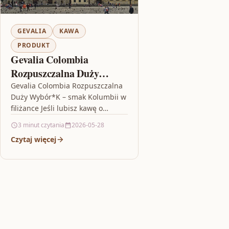
GEVALIA
KAWA
PRODUKT
Gevalia Colombia
Rozpuszczalna Duży
Wybór*K
Gevalia Colombia Rozpuszczalna
Duży Wybór*K – smak Kolumbii w
filiżance Jeśli lubisz kawę o
wyrazistym charakterze, Gevalia
3 minut czytania
2026-05-28
Colombia Rozpuszczalna Duży
Czytaj więcej
Wybór*K może stać się…