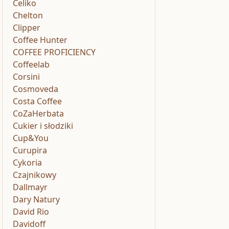
Celiko
Chelton
Clipper
Coffee Hunter
COFFEE PROFICIENCY
Coffeelab
Corsini
Cosmoveda
Costa Coffee
CoZaHerbata
Cukier i słodziki
Cup&You
Curupira
Cykoria
Czajnikowy
Dallmayr
Dary Natury
David Rio
Davidoff