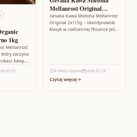
Gevalia Kawa Mielona
Mellanrost Original
A
2x115g
Gevalia Kawa Mielona Mellanrost
Original 2x115g – skandynawski
klasyk w codziennej filiżance Jeśli
Organic
szukasz kawy, która smakuje
rno 1kg
znajomo, a jednocześnie ma swój
ic Mellanrost
wyraźny charakter,…
 który zaczyna
szukasz kawy,
 różnicę już na
26-05-29
4 minut czytania
2026-05-29
ia,…
Czytaj więcej