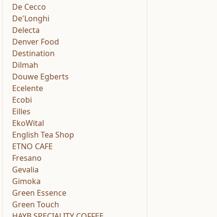
De Cecco
De'Longhi
Delecta
Denver Food
Destination
Dilmah
Douwe Egberts
Ecelente
Ecobi
Eilles
EkoWital
English Tea Shop
ETNO CAFE
Fresano
Gevalia
Gimoka
Green Essence
Green Touch
HAYB SPECIALITY COFFEE