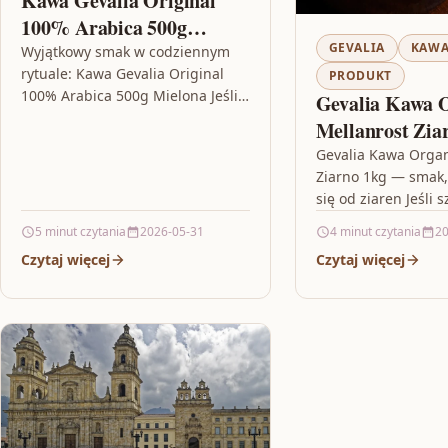
Kawa Gevalia Original
100% Arabica 500g
GEVALIA
KAW
Mielona
Wyjątkowy smak w codziennym
rytuale: Kawa Gevalia Original
PRODUKT
100% Arabica 500g Mielona Jeśli
Gevalia Kawa 
szukasz kawy, która ma wyraźny
Mellanrost Zia
charakter i jednocześnie pasuje
Gevalia Kawa Organ
do różnych…
Ziarno 1kg — smak,
się od ziaren Jeśli 
która potrafi zrobić
5 minut czytania
2026-05-31
4 minut czytania
20
etapie przygotowan
Czytaj więcej
Czytaj więcej