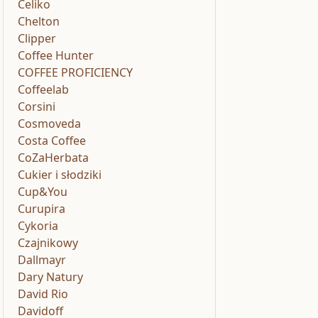
Celiko
Chelton
Clipper
Coffee Hunter
COFFEE PROFICIENCY
Coffeelab
Corsini
Cosmoveda
Costa Coffee
CoZaHerbata
Cukier i słodziki
Cup&You
Curupira
Cykoria
Czajnikowy
Dallmayr
Dary Natury
David Rio
Davidoff