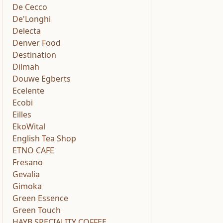
De Cecco
De'Longhi
Delecta
Denver Food
Destination
Dilmah
Douwe Egberts
Ecelente
Ecobi
Eilles
EkoWital
English Tea Shop
ETNO CAFE
Fresano
Gevalia
Gimoka
Green Essence
Green Touch
HAYB SPECIALITY COFFEE