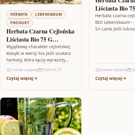
Herbata Czarna
Liściasta Bio 7
HERBATA
LEBENSBAUM
Lebensbaum
Herbata czarna cejl
BIO Lebensbaum – k
PRODUKT
Sri Lanki Jeśli lubis
Herbata Czarna Cejlońska
które smakują „konk
Liściasta Bio 75 G
pachną tak, że od 
Lebensbaum
Wyjątkowy charakter cejlońskiej
klasyki w wersji bio Jeśli szukasz
herbaty, która łączy wyrazisty
smak z przyjemną lekkością,
5 minut czytania
2026-05-27
4 minut czytania
20
sięgnij po Herbata Czarna
Czytaj więcej
Czytaj więcej
Cejlońska Liściasta Bio…