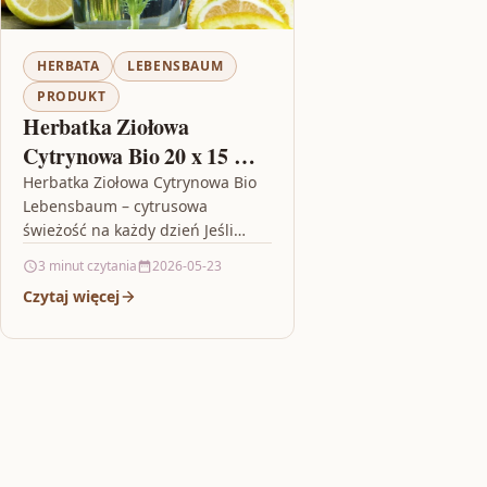
HERBATA
LEBENSBAUM
PRODUKT
Herbatka Ziołowa
Cytrynowa Bio 20 x 15 G
30g Lebensbaum
Herbatka Ziołowa Cytrynowa Bio
Lebensbaum – cytrusowa
świeżość na każdy dzień Jeśli
lubisz napary, które od razu
3 minut czytania
2026-05-23
kojarzą się z letnim
Czytaj więcej
orzeźwieniem, to Herbatka…