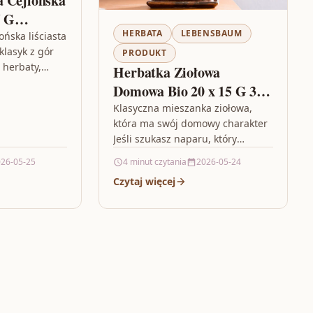
 Cejlońska
5 G
HERBATA
LEBENSBAUM
ońska liściasta
lasyk z gór
PRODUKT
z herbaty,
Herbatka Ziołowa
retnie” i
Domowa Bio 20 x 15 G 30g
razu…
Lebensbaum
Klasyczna mieszanka ziołowa,
która ma swój domowy charakter
Jeśli szukasz naparu, który
smakuje łagodnie, pachnie
26-05-25
4 minut czytania
2026-05-24
świeżo i dobrze wpisuje się w
Czytaj więcej
codzienny rytuał parzenia,…