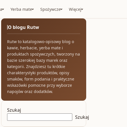
a
Yerba mate
Spożywcze
Więcej
O blogu Rutw
Rutw to katalogowo-opisowy blog o
kawie, herbacie, yerba mate i
produktach spożywczych, tworzony na
bazie szerokiej bazy marek oraz
kategorii. Znajdziesz tu krótkie
charakterystyki produktów, opisy
smaków, form podania i praktyczne
wskazówki pomocne przy wyborze
napojów oraz dodatków.
Szukaj
Szukaj