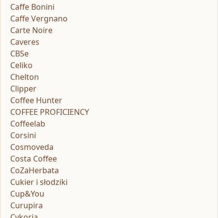
Caffe Bonini
Caffe Vergnano
Carte Noire
Caveres
CBSe
Celiko
Chelton
Clipper
Coffee Hunter
COFFEE PROFICIENCY
Coffeelab
Corsini
Cosmoveda
Costa Coffee
CoZaHerbata
Cukier i słodziki
Cup&You
Curupira
Cykoria