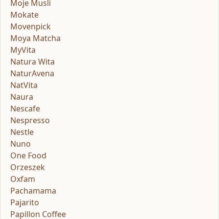
Moje Musli
Mokate
Movenpick
Moya Matcha
MyVita
Natura Wita
NaturAvena
NatVita
Naura
Nescafe
Nespresso
Nestle
Nuno
One Food
Orzeszek
Oxfam
Pachamama
Pajarito
Papillon Coffee