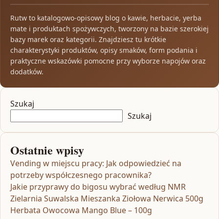
Rutw to katalogowo-opisowy blog o kawie, herbacie, yerba
mate i produktach spożywczych, tworzony na bazie szerokiej
bazy marek oraz kategorii. Znajdziesz tu krótkie
charakterystyki produktów, opisy smaków, form podania i
praktyczne wskazówki pomocne przy wyborze napojów oraz
dodatków.
Szukaj
Szukaj
Ostatnie wpisy
Vending w miejscu pracy: Jak odpowiedzieć na
potrzeby współczesnego pracownika?
Jakie przyprawy do bigosu wybrać według NMR
Zielarnia Suwalska Mieszanka Ziołowa Nerwica 500g
Herbata Owocowa Mango Blue – 100g