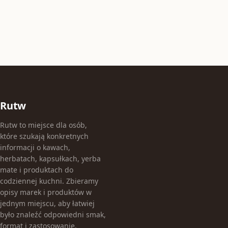
Rutw
Rutw to miejsce dla osób,
które szukają konkretnych
informacji o kawach,
herbatach, kapsułkach, yerba
mate i produktach do
codziennej kuchni. Zbieramy
opisy marek i produktów w
jednym miejscu, aby łatwiej
było znaleźć odpowiedni smak,
format i zastosowanie.