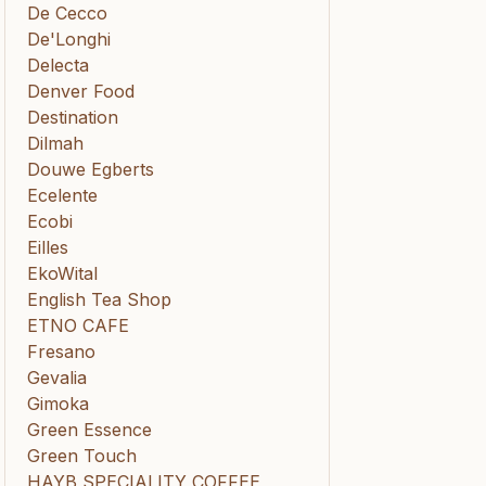
De Cecco
De'Longhi
Delecta
Denver Food
Destination
Dilmah
Douwe Egberts
Ecelente
Ecobi
Eilles
EkoWital
English Tea Shop
ETNO CAFE
Fresano
Gevalia
Gimoka
Green Essence
Green Touch
HAYB SPECIALITY COFFEE