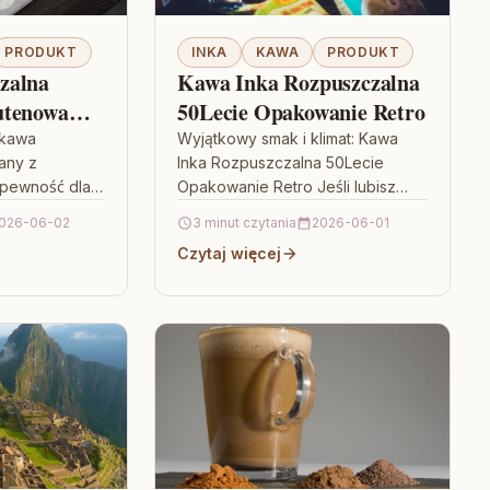
PRODUKT
INKA
KAWA
PRODUKT
zalna
Kawa Inka Rozpuszczalna
utenowa
50Lecie Opakowanie Retro
 kawa
Wyjątkowy smak i klimat: Kawa
any z
Inka Rozpuszczalna 50Lecie
 pewność dla
Opakowanie Retro Jeśli lubisz
ukasz
kawowe rytuały, ale cenisz sobie
026-06-02
3 minut czytania
2026-06-01
sycznej kawy,
prostotę przygotowania, Kawa
Czytaj więcej
 zbożowy
Inka Rozpuszczalna 50Lecie
Opakowanie…