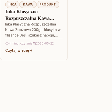
INKA
KAWA
PRODUKT
Inka Klasyczna
Rozpuszczalna Kawa
Zbożowa 200g
Inka Klasyczna Rozpuszczalna
Kawa Zbożowa 200g – klasyka w
filiżance Jeśli szukasz napoju,
który smakuje znajomo, a
4 minut czytania
2026-05-22
jednocześnie daje przyjemne,
Czytaj więcej
łagodne odczucie w ciągu…