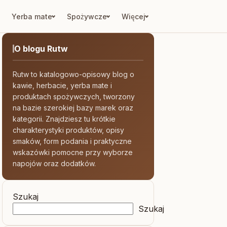
Yerba mate
Spożywcze
Więcej
O blogu Rutw
Rutw to katalogowo-opisowy blog o
kawie, herbacie, yerba mate i
produktach spożywczych, tworzony
na bazie szerokiej bazy marek oraz
kategorii. Znajdziesz tu krótkie
charakterystyki produktów, opisy
smaków, form podania i praktyczne
wskazówki pomocne przy wyborze
napojów oraz dodatków.
Szukaj
Szukaj