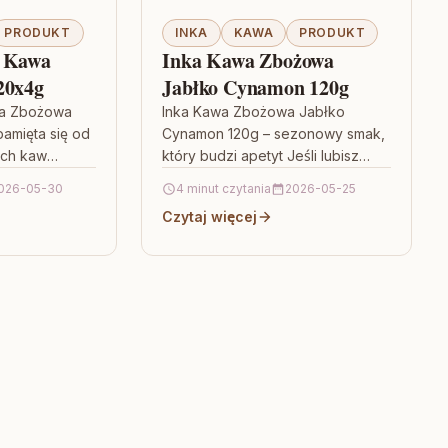
PRODUKT
INKA
KAWA
PRODUKT
a Kawa
Inka Kawa Zbożowa
20x4g
Jabłko Cynamon 120g
wa Zbożowa
Inka Kawa Zbożowa Jabłko
pamięta się od
Cynamon 120g – sezonowy smak,
tych kaw
który budzi apetyt Jeśli lubisz
 Polsce mają
kawy zbożowe, które nie kończą
026-05-30
4 minut czytania
2026-05-25
się na klasycznym aromacie,
Czytaj więcej
sięgnij…