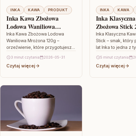
INKA
KAWA
PRODUKT
INKA
KAWA
Inka Kawa Zbożowa
Inka Klasyczn
Lodowa Waniliowa
Zbożowa Stick 
Mrożona 120g
Inka Kawa Zbożowa Lodowa
Inka Klasyczna Ka
Waniliowa Mrożona 120g –
Stick – smak, który 
orzeźwienie, które przygotujesz
lat Inka to jedna z 
w kilka chwil Gdy temperatura
zbożowych, które w
3 minut czytania
2026-05-31
5 minut czytania
2
rośnie, a Ty chcesz czegoś
status…
Czytaj więcej
Czytaj więcej
smacznego i lekkiego,…