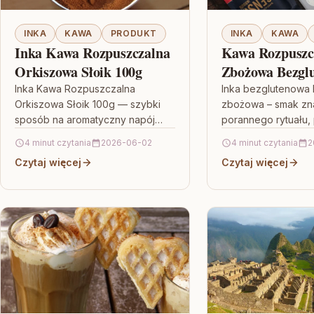
INKA
KAWA
PRODUKT
INKA
KAWA
Inka Kawa Rozpuszczalna
Kawa Rozpuszc
Orkiszowa Słoik 100g
Zbożowa Bezgl
100g
Inka Kawa Rozpuszczalna
Inka bezglutenowa
Orkiszowa Słoik 100g — szybki
zbożowa – smak zn
sposób na aromatyczny napój
porannego rytuału,
Jeśli lubisz kawowe smaki, ale
wrażliwych Jeśli sz
4 minut czytania
2026-06-02
4 minut czytania
2
cenisz także wygodę
alternatywy dla kla
Czytaj więcej
Czytaj więcej
przygotowania, Inka Kawa
która ma łagodny,
Rozpuszczalna…
charakter…