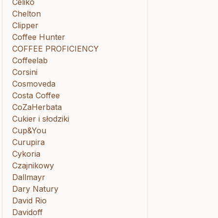
Celiko
Chelton
Clipper
Coffee Hunter
COFFEE PROFICIENCY
Coffeelab
Corsini
Cosmoveda
Costa Coffee
CoZaHerbata
Cukier i słodziki
Cup&You
Curupira
Cykoria
Czajnikowy
Dallmayr
Dary Natury
David Rio
Davidoff