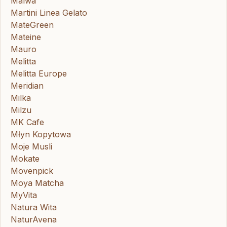
Malwa
Martini Linea Gelato
MateGreen
Mateine
Mauro
Melitta
Melitta Europe
Meridian
Milka
Milzu
MK Cafe
Młyn Kopytowa
Moje Musli
Mokate
Movenpick
Moya Matcha
MyVita
Natura Wita
NaturAvena