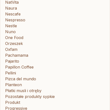
NatVita
Naura
Nescafe
Nespresso
Nestle
Nuno
One Food
Orzeszek
Oxfam
Pachamama
Pajarito
Papillon Coffee
Pellini
Pizca del mundo
Planteon
Płatki musli i otręby
Pozostałe produkty sypkie
Produkt
Progressive