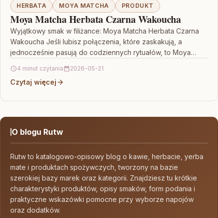
HERBATA
MOYA MATCHA
PRODUKT
Moya Matcha Herbata Czarna Wakoucha
Wyjątkowy smak w filiżance: Moya Matcha Herbata Czarna
Wakoucha Jeśli lubisz połączenia, które zaskakują, a
jednocześnie pasują do codziennych rytuałów, to Moya
Matcha Herbata…
4 minut czytania
2026-05-21
Czytaj więcej
O blogu Rutw
Rutw to katalogowo-opisowy blog o kawie, herbacie, yerba
mate i produktach spożywczych, tworzony na bazie
szerokiej bazy marek oraz kategorii. Znajdziesz tu krótkie
charakterystyki produktów, opisy smaków, form podania i
praktyczne wskazówki pomocne przy wyborze napojów
oraz dodatków.