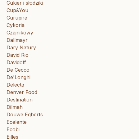
Cukier i słodziki
Cup&You
Curupira
Cykoria
Czajnikowy
Dallmayr
Dary Natury
David Rio
Davidoff
De Cecco
De'Longhi
Delecta
Denver Food
Destination
Dilmah
Douwe Egberts
Ecelente
Ecobi
Eilles