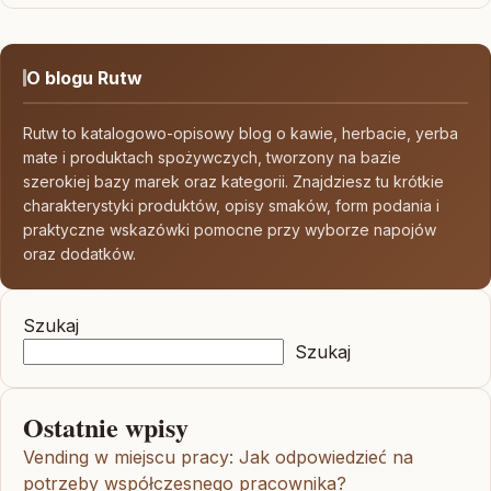
O blogu Rutw
Rutw to katalogowo-opisowy blog o kawie, herbacie, yerba
mate i produktach spożywczych, tworzony na bazie
szerokiej bazy marek oraz kategorii. Znajdziesz tu krótkie
charakterystyki produktów, opisy smaków, form podania i
praktyczne wskazówki pomocne przy wyborze napojów
oraz dodatków.
Szukaj
Szukaj
Ostatnie wpisy
Vending w miejscu pracy: Jak odpowiedzieć na
potrzeby współczesnego pracownika?