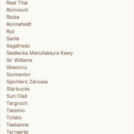
Real Thai
Richmont
Rioba
Ronnefeldt
Ryż
Sante
Segafredo
Siedlecka Manufaktura Kawy
Sir Williams
Skworcu
Sonnentor
Spichlerz Zdrowia
Starbucks
Sun Clad
Targroch
Tassimo
Tchibo
Teekanne
Terraartis