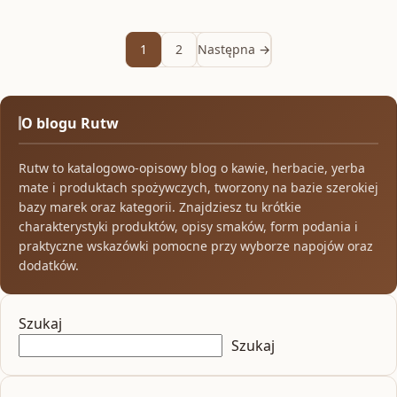
1
2
Następna →
O blogu Rutw
Rutw to katalogowo-opisowy blog o kawie, herbacie, yerba
mate i produktach spożywczych, tworzony na bazie szerokiej
bazy marek oraz kategorii. Znajdziesz tu krótkie
charakterystyki produktów, opisy smaków, form podania i
praktyczne wskazówki pomocne przy wyborze napojów oraz
dodatków.
Szukaj
Szukaj