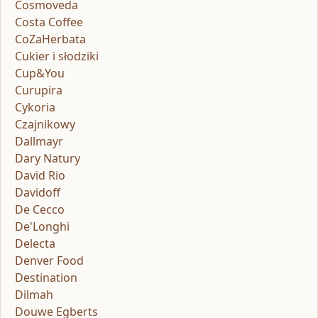
Cosmoveda
Costa Coffee
CoZaHerbata
Cukier i słodziki
Cup&You
Curupira
Cykoria
Czajnikowy
Dallmayr
Dary Natury
David Rio
Davidoff
De Cecco
De'Longhi
Delecta
Denver Food
Destination
Dilmah
Douwe Egberts