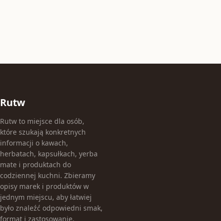
Rutw
Rutw to miejsce dla osób,
które szukają konkretnych
informacji o kawach,
herbatach, kapsułkach, yerba
mate i produktach do
codziennej kuchni. Zbieramy
opisy marek i produktów w
jednym miejscu, aby łatwiej
było znaleźć odpowiedni smak,
format i zastosowanie.