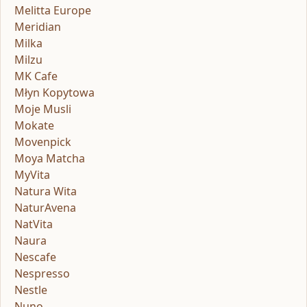
Melitta Europe
Meridian
Milka
Milzu
MK Cafe
Młyn Kopytowa
Moje Musli
Mokate
Movenpick
Moya Matcha
MyVita
Natura Wita
NaturAvena
NatVita
Naura
Nescafe
Nespresso
Nestle
Nuno