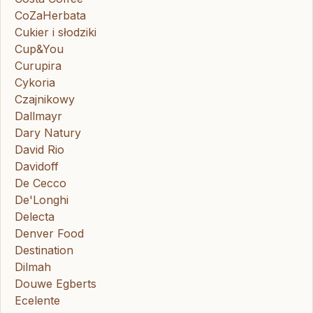
CoZaHerbata
Cukier i słodziki
Cup&You
Curupira
Cykoria
Czajnikowy
Dallmayr
Dary Natury
David Rio
Davidoff
De Cecco
De'Longhi
Delecta
Denver Food
Destination
Dilmah
Douwe Egberts
Ecelente