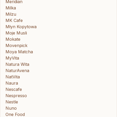
Meridian
Milka
Milzu
MK Cafe
Młyn Kopytowa
Moje Musli
Mokate
Movenpick
Moya Matcha
MyVita
Natura Wita
NaturAvena
NatVita
Naura
Nescafe
Nespresso
Nestle
Nuno
One Food