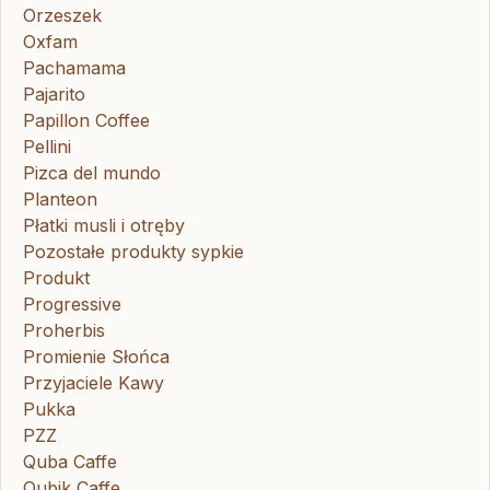
Orzeszek
Oxfam
Pachamama
Pajarito
Papillon Coffee
Pellini
Pizca del mundo
Planteon
Płatki musli i otręby
Pozostałe produkty sypkie
Produkt
Progressive
Proherbis
Promienie Słońca
Przyjaciele Kawy
Pukka
PZZ
Quba Caffe
Qubik Caffe