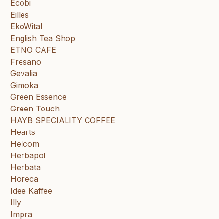
Ecobi
Eilles
EkoWital
English Tea Shop
ETNO CAFE
Fresano
Gevalia
Gimoka
Green Essence
Green Touch
HAYB SPECIALITY COFFEE
Hearts
Helcom
Herbapol
Herbata
Horeca
Idee Kaffee
Illy
Impra