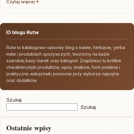
Czytaj więcej
O blogu Rutw
Rutw to katalogowo-opisowy blog o kawie, herbacie, yerba
mate i produktach spożywczych, tworzony na bazie
szerokiej bazy marek oraz kategorii. Znajdziesz tu krótkie
charakterystyki produktów, opisy smaków, form podania i
praktyczne wskazówki pomocne przy wyborze napojów
oraz dodatków.
Szukaj
Szukaj
Ostatnie wpisy