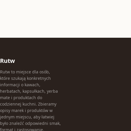
Rutw
Rutw to miejsce dla osób,
które szukają konkretnych
informacji o kawach,
herbatach, kapsułkach, yerba
mate i produktach do
codziennej kuchni. Zbieramy
opisy marek i produktów w
jednym miejscu, aby łatwiej
było znaleźć odpowiedni smak,
format i zastosowanie.