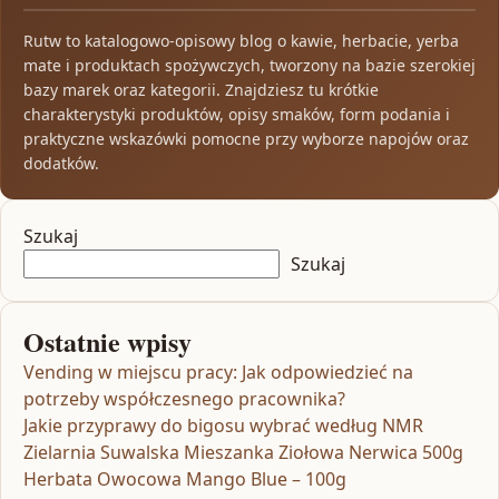
Rutw to katalogowo-opisowy blog o kawie, herbacie, yerba
mate i produktach spożywczych, tworzony na bazie szerokiej
bazy marek oraz kategorii. Znajdziesz tu krótkie
charakterystyki produktów, opisy smaków, form podania i
praktyczne wskazówki pomocne przy wyborze napojów oraz
dodatków.
Szukaj
Szukaj
Ostatnie wpisy
Vending w miejscu pracy: Jak odpowiedzieć na
potrzeby współczesnego pracownika?
Jakie przyprawy do bigosu wybrać według NMR
Zielarnia Suwalska Mieszanka Ziołowa Nerwica 500g
Herbata Owocowa Mango Blue – 100g