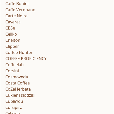
Caffe Bonini
Caffe Vergnano
Carte Noire
Caveres
CBSe
Celiko
Chelton
Clipper
Coffee Hunter
COFFEE PROFICIENCY
Coffeelab
Corsini
Cosmoveda
Costa Coffee
CoZaHerbata
Cukier i słodziki
Cup&You
Curupira
Cykoria