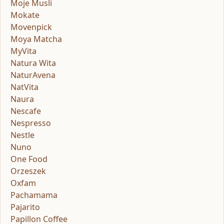
Moje Musli
Mokate
Movenpick
Moya Matcha
MyVita
Natura Wita
NaturAvena
NatVita
Naura
Nescafe
Nespresso
Nestle
Nuno
One Food
Orzeszek
Oxfam
Pachamama
Pajarito
Papillon Coffee