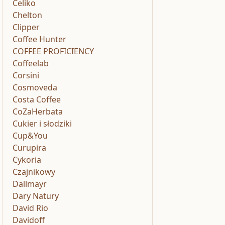
Celiko
Chelton
Clipper
Coffee Hunter
COFFEE PROFICIENCY
Coffeelab
Corsini
Cosmoveda
Costa Coffee
CoZaHerbata
Cukier i słodziki
Cup&You
Curupira
Cykoria
Czajnikowy
Dallmayr
Dary Natury
David Rio
Davidoff