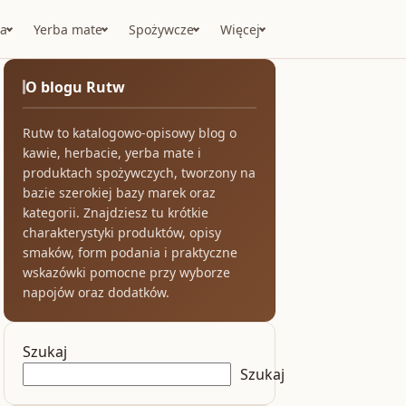
a
Yerba mate
Spożywcze
Więcej
O blogu Rutw
Rutw to katalogowo-opisowy blog o
kawie, herbacie, yerba mate i
produktach spożywczych, tworzony na
bazie szerokiej bazy marek oraz
kategorii. Znajdziesz tu krótkie
charakterystyki produktów, opisy
smaków, form podania i praktyczne
wskazówki pomocne przy wyborze
napojów oraz dodatków.
Szukaj
Szukaj