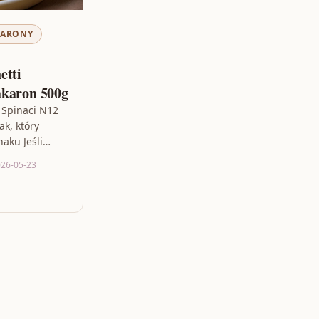
ARONY
etti
akaron 500g
 Spinaci N12
k, który
naku Jeśli
y nie tylko
26-05-23