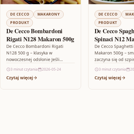
DE CECCO
MAKARONY
DE CECCO
MAK
PRODUKT
PRODUKT
De Cecco Bombardoni
De Cecco Spagh
Rigati N128 Makaron 500g
Spinaci N12 M
De Cecco Bombardoni Rigati
De Cecco Spaghetti
N128 500 g – klasyka w
Makaron 500g – sma
nowoczesnej odsłonie Jeśli
zaczyna się od szpi
szukasz makaronu, który świetnie
lubisz makaron, któr
3 minut czytania
2026-05-24
3 minut czytania
20
trzyma kształt i pozwala wydobyć
syci, ale też wnosi…
Czytaj więcej
Czytaj więcej
pełnię smaku…