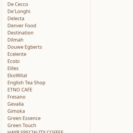
De Cecco
De'Longhi
Delecta
Denver Food
Destination
Dilmah
Douwe Egberts
Ecelente
Ecobi
Eilles
EkoWital
English Tea Shop
ETNO CAFE
Fresano
Gevalia
Gimoka
Green Essence
Green Touch
HAYB SPECIALITY COFFEE