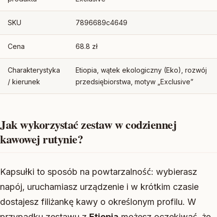
SKU
7896689c4649
Cena
68.8 zł
Charakterystyka
Etiopia, wątek ekologiczny (Eko), rozwój
/ kierunek
przedsiębiorstwa, motyw „Exclusive”
Jak wykorzystać zestaw w codziennej
kawowej rutynie?
Kapsułki to sposób na powtarzalność: wybierasz
napój, uruchamiasz urządzenie i w krótkim czasie
dostajesz filiżankę kawy o określonym profilu. W
przypadku zestawu z
Etiopią
możesz oczekiwać, że