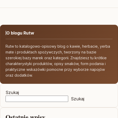
O blogu Rutw
Rutw to katalogowo-opisowy blog o kawie, herbacie, yerba
mate i produktach spożywczych, tworzony na bazie
szerokiej bazy marek oraz kategorii. Znajdziesz tu krótkie
charakterystyki produktów, opisy smaków, form podania i
praktyczne wskazówki pomocne przy wyborze napojów
oraz dodatków.
Szukaj
Szukaj
Ostatnie wpisy