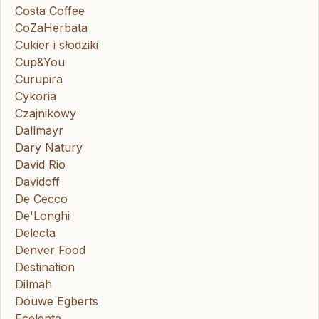
Costa Coffee
CoZaHerbata
Cukier i słodziki
Cup&You
Curupira
Cykoria
Czajnikowy
Dallmayr
Dary Natury
David Rio
Davidoff
De Cecco
De'Longhi
Delecta
Denver Food
Destination
Dilmah
Douwe Egberts
Ecelente