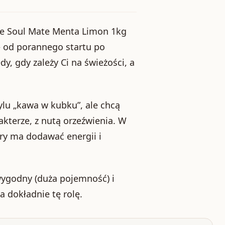
ate Soul Mate Menta Limon 1kg
 od porannego startu po
 gdy zależy Ci na świeżości, a
ylu „kawa w kubku”, ale chcą
kterze, z nutą orzeźwienia. W
ry ma dodawać energii i
 wygodny (duża pojemność) i
a dokładnie tę rolę.