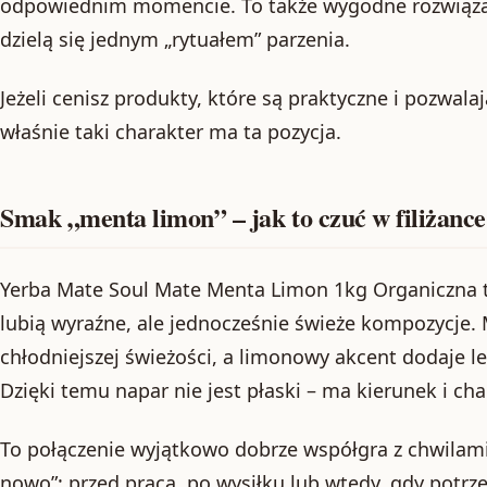
odpowiednim momencie. To także wygodne rozwiąza
dzielą się jednym „rytuałem” parzenia.
Jeżeli cenisz produkty, które są praktyczne i pozwala
właśnie taki charakter ma ta pozycja.
Smak „menta limon” – jak to czuć w filiżanc
Yerba Mate Soul Mate Menta Limon 1kg Organiczna t
lubią wyraźne, ale jednocześnie świeże kompozycje.
chłodniejszej świeżości, a limonowy akcent dodaje le
Dzięki temu napar nie jest płaski – ma kierunek i cha
To połączenie wyjątkowo dobrze współgra z chwilam
nowo”: przed pracą, po wysiłku lub wtedy, gdy potrze