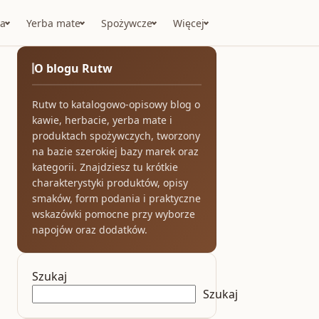
a
Yerba mate
Spożywcze
Więcej
O blogu Rutw
Rutw to katalogowo-opisowy blog o
kawie, herbacie, yerba mate i
produktach spożywczych, tworzony
na bazie szerokiej bazy marek oraz
kategorii. Znajdziesz tu krótkie
charakterystyki produktów, opisy
smaków, form podania i praktyczne
wskazówki pomocne przy wyborze
napojów oraz dodatków.
Szukaj
Szukaj