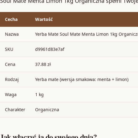
Soul Mate Menta Limon 1kg Organiczna spełni Twoj
Cecha
Wartość
Nazwa
Yerba Mate Soul Mate Menta Limon 1kg Organic
SKU
d9961d83e7af
Cena
37.88 zł
Rodzaj
Yerba mate (wersja smakowa: menta + limon)
Waga
1 kg
Charakter
Organiczna
Jak włączyć ją do swojego dnia?