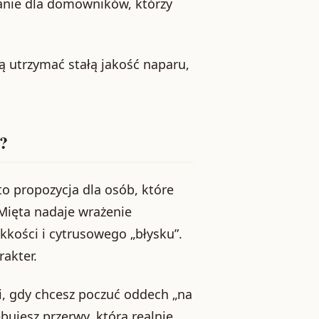
nie dla domowników, którzy
ją utrzymać stałą jakość naparu,
e?
o propozycja dla osób, które
 Mięta nadaje wrażenie
kkości i cytrusowego „błysku”.
rakter.
i, gdy chcesz poczuć oddech „na
bujesz przerwy, która realnie