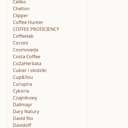
Celiko
Chelton
Clipper
Coffee Hunter
COFFEE PROFICIENCY
Coffeelab
Corsini
Cosmoveda
Costa Coffee
CoZaHerbata
Cukier i słodziki
Cup&You
Curupira
Cykoria
Czajnikowy
Dallmayr
Dary Natury
David Rio
Davidoff