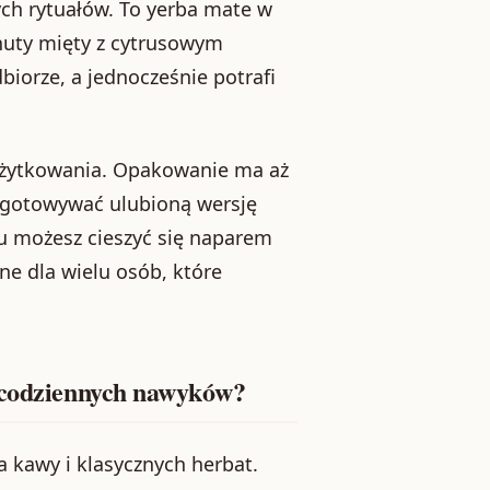
ych rytuałów. To yerba mate w
 nuty mięty z cytrusowym
biorze, a jednocześnie potrafi
a użytkowania. Opakowanie ma aż
rzygotowywać ulubioną wersję
u możesz cieszyć się naparem
ne dla wielu osób, które
o codziennych nawyków?
a kawy i klasycznych herbat.