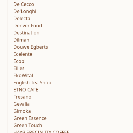
De Cecco
De'Longhi
Delecta
Denver Food
Destination
Dilmah
Douwe Egberts
Ecelente
Ecobi
Eilles
EkoWital
English Tea Shop
ETNO CAFE
Fresano
Gevalia
Gimoka
Green Essence
Green Touch
HAYB SPECIALITY COFFEE