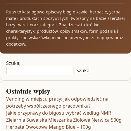
Rutw to katalogowo-opisowy blog o kawie, herbacie, yerba
mate i produktach spożywczych, tworzony na bazie szerokiej
bazy marek oraz kategorii. Znajdziesz tu krótkie
charakterystyki produktów, opisy smaków, form podania i
praktyczne wskazówki pomocne przy wyborze napojów oraz
dodatków.
Szukaj
Szukaj
Ostatnie wpisy
Vending w miejscu pracy: Jak odpowiedzieć na
potrzeby współczesnego pracownika?
Jakie przyprawy do bigosu wybrać według NMR
Zielarnia Suwalska Mieszanka Ziołowa Nerwica 500g
Herbata Owocowa Mango Blue – 100g