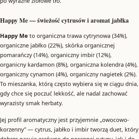
po wyraźne ziołowe tło.
Happy Me — świeżość cytrusów i aromat jabłka
Happy Me
to organiczna trawa cytrynowa (34%),
organiczne jabłko (22%), skórka organicznej
pomarańczy (14%), organiczny imbir (12%),
organicny kardamon (8%), organiczna kolendra (4%),
organiczny cynamon (4%), organiczny nagietek (2%).
To mieszanka, którą często wybiera się w ciągu dnia,
gdy chce się poczuć lekkość, ale nadal zachować
wyrazisty smak herbaty.
Jej profil aromatyczny jest przyjemnie „owocowo-
korzenny” — cytrus, jabłko i imbir tworzą duet, który
dobrze pasuje zarówno do porannej rutyny, jak i do