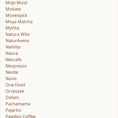
Moje Musli
Mokate
Movenpick
Moya Matcha
MyVita
Natura Wita
NaturAvena
NatVita
Naura
Nescafe
Nespresso
Nestle
Nuno
One Food
Orzeszek
Oxfam
Pachamama
Pajarito
Papillon Coffee