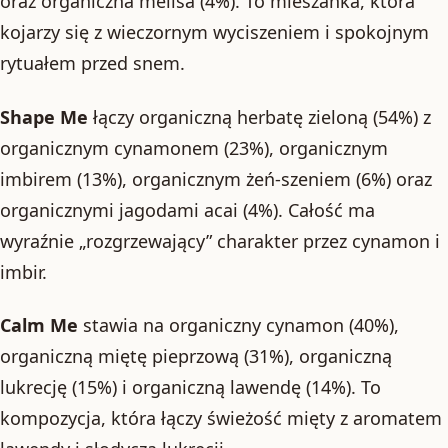
oraz organiczna melisa (4%). To mieszanka, która
kojarzy się z wieczornym wyciszeniem i spokojnym
rytuałem przed snem.
Shape Me
łączy organiczną herbatę zieloną (54%) z
organicznym cynamonem (23%), organicznym
imbirem (13%), organicznym żeń-szeniem (6%) oraz
organicznymi jagodami acai (4%). Całość ma
wyraźnie „rozgrzewający” charakter przez cynamon i
imbir.
Calm Me
stawia na organiczny cynamon (40%),
organiczną miętę pieprzową (31%), organiczną
lukrecję (15%) i organiczną lawendę (14%). To
kompozycja, która łączy świeżość mięty z aromatem