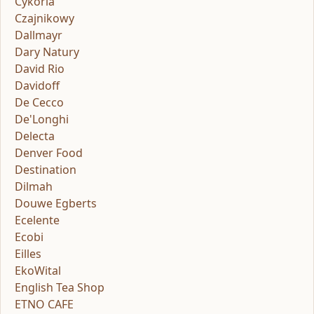
Cykoria
Czajnikowy
Dallmayr
Dary Natury
David Rio
Davidoff
De Cecco
De'Longhi
Delecta
Denver Food
Destination
Dilmah
Douwe Egberts
Ecelente
Ecobi
Eilles
EkoWital
English Tea Shop
ETNO CAFE