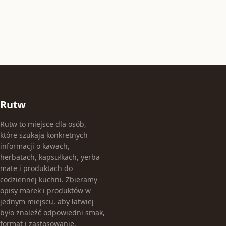
Rutw
Rutw to miejsce dla osób,
które szukają konkretnych
informacji o kawach,
herbatach, kapsułkach, yerba
mate i produktach do
codziennej kuchni. Zbieramy
opisy marek i produktów w
jednym miejscu, aby łatwiej
było znaleźć odpowiedni smak,
format i zastosowanie.