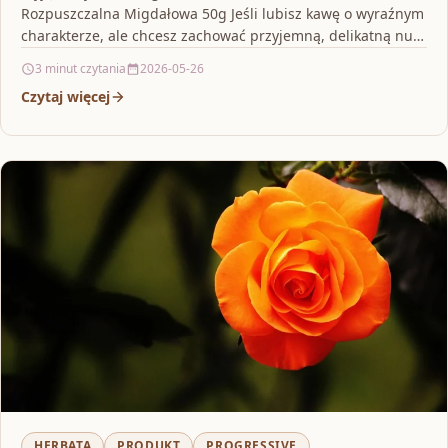
Rozpuszczalna Migdałowa 50g Jeśli lubisz kawę o wyraźnym
charakterze, ale chcesz zachować przyjemną, delikatną nutę
w tle,…
3 minut czytania
2026-05-26
Czytaj więcej
HERBATA
PRODUKT
PROGRESSIVE