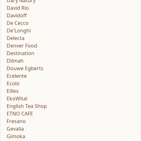
Dary Natury
David Rio
Davidoff
De Cecco
De'Longhi
Delecta
Denver Food
Destination
Dilmah
Douwe Egberts
Ecelente
Ecobi
Eilles
EkoWital
English Tea Shop
ETNO CAFE
Fresano
Gevalia
Gimoka