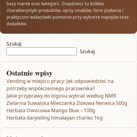
bazy marek oraz kategorii. Znajdziesz tu krótkie
charakterystyki produktów, opisy smaków, form podania i
praktyczne wskazówki pomocne przy wyborze napojów oraz
dodatków.
Szukaj
Szukaj
Ostatnie wpisy
Vending w miejscu pracy: Jak odpowiedzieć na
potrzeby współczesnego pracownika?
Jakie przyprawy do bigosu wybrać według NMR
Zielarnia Suwalska Mieszanka Ziołowa Nerwica 500g
Herbata Owocowa Mango Blue – 100g
Herbata darjeeling himalayan charles 1kg