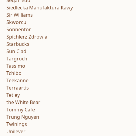
Segafredo
Siedlecka Manufaktura Kawy
Sir Williams
Skworcu
Sonnentor
Spichlerz Zdrowia
Starbucks
Sun Clad
Targroch
Tassimo
Tchibo
Teekanne
Terraartis
Tetley
the White Bear
Tommy Cafe
Trung Nguyen
Twinings
Unilever