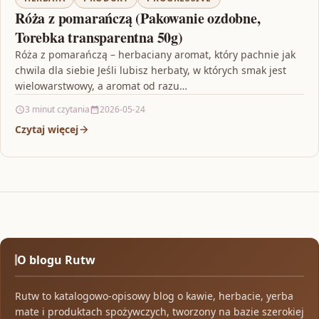
Róża z pomarańczą (Pakowanie ozdobne,
Torebka transparentna 50g)
Róża z pomarańczą – herbaciany aromat, który pachnie jak
chwila dla siebie Jeśli lubisz herbaty, w których smak jest
wielowarstwowy, a aromat od razu…
3 minut czytania
2026-05-24
Czytaj więcej
O blogu Rutw
Rutw to katalogowo-opisowy blog o kawie, herbacie, yerba
mate i produktach spożywczych, tworzony na bazie szerokiej