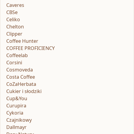
Caveres
CBSe
Celiko
Chelton
Clipper
Coffee Hunter
COFFEE PROFICIENCY
Coffeelab
Corsini
Cosmoveda
Costa Coffee
CoZaHerbata
Cukier i słodziki
Cup&You
Curupira
Cykoria
Czajnikowy
Dallmayr