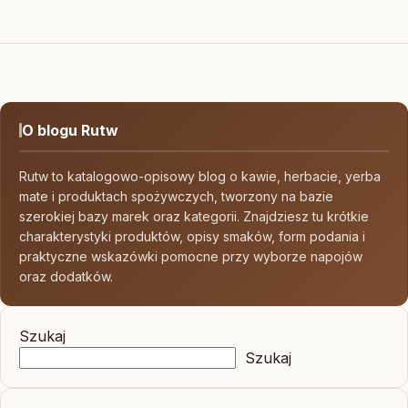
O blogu Rutw
Rutw to katalogowo-opisowy blog o kawie, herbacie, yerba
mate i produktach spożywczych, tworzony na bazie
szerokiej bazy marek oraz kategorii. Znajdziesz tu krótkie
charakterystyki produktów, opisy smaków, form podania i
praktyczne wskazówki pomocne przy wyborze napojów
oraz dodatków.
Szukaj
Szukaj