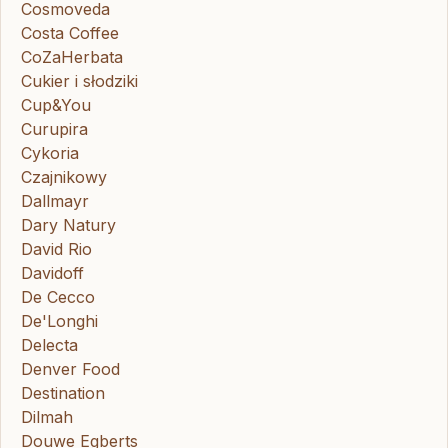
Cosmoveda
Costa Coffee
CoZaHerbata
Cukier i słodziki
Cup&You
Curupira
Cykoria
Czajnikowy
Dallmayr
Dary Natury
David Rio
Davidoff
De Cecco
De'Longhi
Delecta
Denver Food
Destination
Dilmah
Douwe Egberts