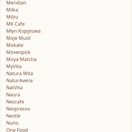
Meridian
Milka
Milzu
MK Cafe
Młyn Kopytowa
Moje Musli
Mokate
Movenpick
Moya Matcha
MyVita
Natura Wita
NaturAvena
NatVita
Naura
Nescafe
Nespresso
Nestle
Nuno
One Food