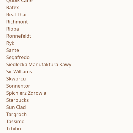
Qubik Caffe
Rafex
Real Thai
Richmont
Rioba
Ronnefeldt
Ryż
Sante
Segafredo
Siedlecka Manufaktura Kawy
Sir Williams
Skworcu
Sonnentor
Spichlerz Zdrowia
Starbucks
Sun Clad
Targroch
Tassimo
Tchibo