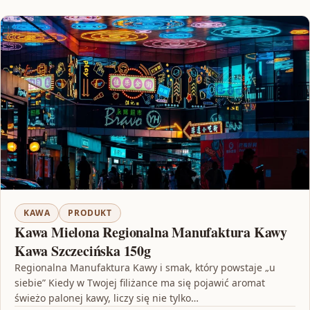
KAWA
PRODUKT
Kawa Mielona Regionalna Manufaktura Kawy
Kawa Szczecińska 150g
Regionalna Manufaktura Kawy i smak, który powstaje „u
siebie” Kiedy w Twojej filiżance ma się pojawić aromat
świeżo palonej kawy, liczy się nie tylko…