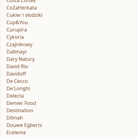
Costa Coffee
CoZaHerbata
Cukier i słodziki
Cup&You
Curupira
Cykoria
Czajnikowy
Dallmayr
Dary Natury
David Rio
Davidoff
De Cecco
De'Longhi
Delecta
Denver Food
Destination
Dilmah
Douwe Egberts
Ecelente