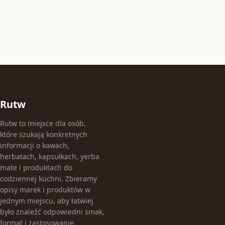
Rutw
Rutw to miejsce dla osób,
które szukają konkretnych
informacji o kawach,
herbatach, kapsułkach, yerba
mate i produktach do
codziennej kuchni. Zbieramy
opisy marek i produktów w
jednym miejscu, aby łatwiej
było znaleźć odpowiedni smak,
format i zastosowanie.