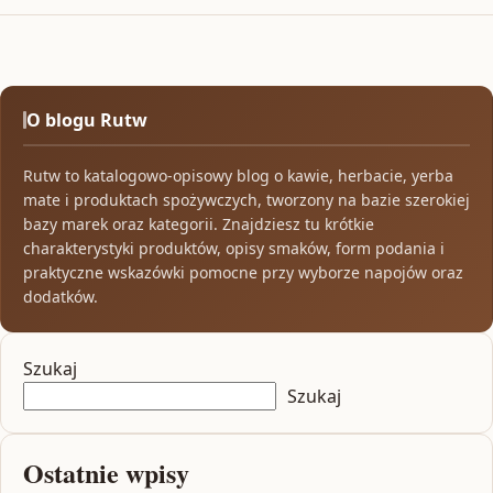
O blogu Rutw
Rutw to katalogowo-opisowy blog o kawie, herbacie, yerba
mate i produktach spożywczych, tworzony na bazie szerokiej
bazy marek oraz kategorii. Znajdziesz tu krótkie
charakterystyki produktów, opisy smaków, form podania i
praktyczne wskazówki pomocne przy wyborze napojów oraz
dodatków.
Szukaj
Szukaj
Ostatnie wpisy