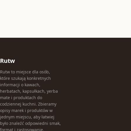
Rutw
Rutw to miejsce dla osób,
które szukają konkretnych
informacji o kawach,
herbatach, kapsułkach, yerba
mate i produktach do
codziennej kuchni. Zbieramy
opisy marek i produktów w
jednym miejscu, aby łatwiej
było znaleźć odpowiedni smak,
format i zastosowanie.