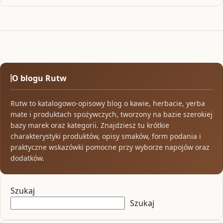
O blogu Rutw
Rutw to katalogowo-opisowy blog o kawie, herbacie, yerba
mate i produktach spożywczych, tworzony na bazie szerokiej
bazy marek oraz kategorii. Znajdziesz tu krótkie
charakterystyki produktów, opisy smaków, form podania i
praktyczne wskazówki pomocne przy wyborze napojów oraz
dodatków.
Szukaj
Szukaj