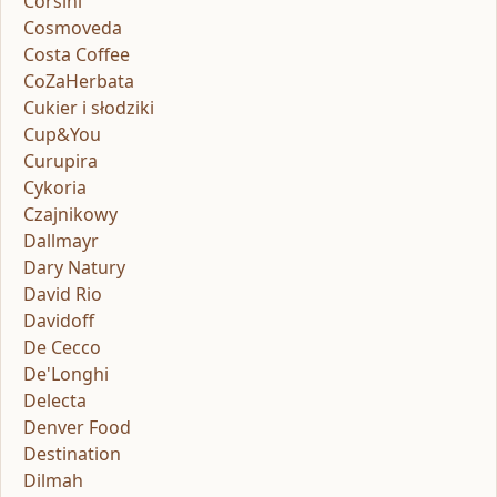
Corsini
Cosmoveda
Costa Coffee
CoZaHerbata
Cukier i słodziki
Cup&You
Curupira
Cykoria
Czajnikowy
Dallmayr
Dary Natury
David Rio
Davidoff
De Cecco
De'Longhi
Delecta
Denver Food
Destination
Dilmah