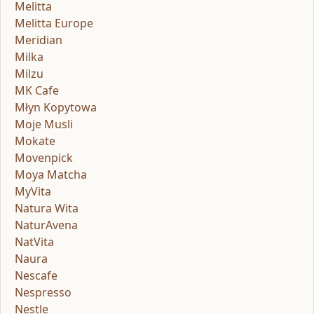
Melitta
Melitta Europe
Meridian
Milka
Milzu
MK Cafe
Młyn Kopytowa
Moje Musli
Mokate
Movenpick
Moya Matcha
MyVita
Natura Wita
NaturAvena
NatVita
Naura
Nescafe
Nespresso
Nestle