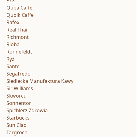
PZZ
Quba Caffe
Qubik Caffe
Rafex
Real Thai
Richmont
Rioba
Ronnefeldt
Ryż
Sante
Segafredo
Siedlecka Manufaktura Kawy
Sir Williams
Skworcu
Sonnentor
Spichlerz Zdrowia
Starbucks
Sun Clad
Targroch