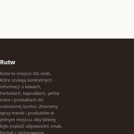
Rutw
Rutw to miejsce dla osób,
które szukają konkretnych
informacji o kawach,
herbatach, kapsułkach, yerba
mate i produktach do
codziennej kuchni. Zbieramy
opisy marek i produktów w
jednym miejscu, aby łatwiej
było znaleźć odpowiedni smak,
format i zastosowanie.