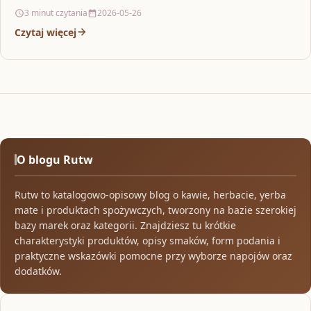
3 minut czytania
2026-05-26
Czytaj więcej
O blogu Rutw
Rutw to katalogowo-opisowy blog o kawie, herbacie, yerba
mate i produktach spożywczych, tworzony na bazie szerokiej
bazy marek oraz kategorii. Znajdziesz tu krótkie
charakterystyki produktów, opisy smaków, form podania i
praktyczne wskazówki pomocne przy wyborze napojów oraz
dodatków.