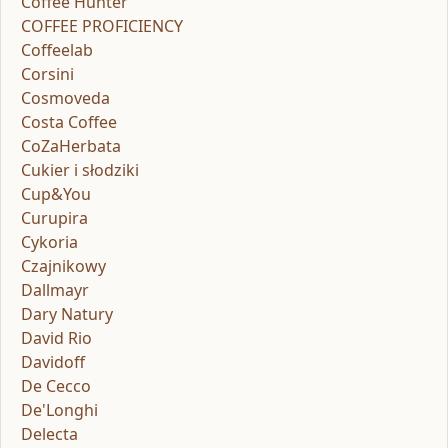
Coffee Hunter
COFFEE PROFICIENCY
Coffeelab
Corsini
Cosmoveda
Costa Coffee
CoZaHerbata
Cukier i słodziki
Cup&You
Curupira
Cykoria
Czajnikowy
Dallmayr
Dary Natury
David Rio
Davidoff
De Cecco
De'Longhi
Delecta