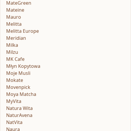
MateGreen
Mateine
Mauro
Melitta
Melitta Europe
Meridian
Milka
Milzu
MK Cafe
Młyn Kopytowa
Moje Musli
Mokate
Movenpick
Moya Matcha
MyVita
Natura Wita
NaturAvena
NatVita
Naura