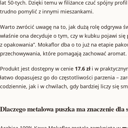
lat 50-tych. Dzięki temu w filiżance czuć spójny prof
trudno pomylić z innymi mieszankami.
Warto zwrócić uwagę na to, jak dużą rolę odgrywa ś
właśnie ona decyduje o tym, czy w kubku pojawi się 
z opakowania”. Mokaflor dba o to już na etapie pak
przechowywania, które pomagają zachować aromat.
Produkt jest dostępny w cenie
17.6 zł
i w praktyczn
łatwo dopasujesz go do częstotliwości parzenia – za
codziennie, jak i w chwilach, gdy bardziej liczy się sm
Dlaczego metalowa puszka ma znaczenie dla
Arabica 100% Kawa Mokaflor została zamknięta w
me