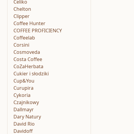
Celiko
Chelton
Clipper
Coffee Hunter
COFFEE PROFICIENCY
Coffeelab
Corsini
Cosmoveda
Costa Coffee
CoZaHerbata
Cukier i słodziki
Cup&You
Curupira
Cykoria
Czajnikowy
Dallmayr
Dary Natury
David Rio
Davidoff