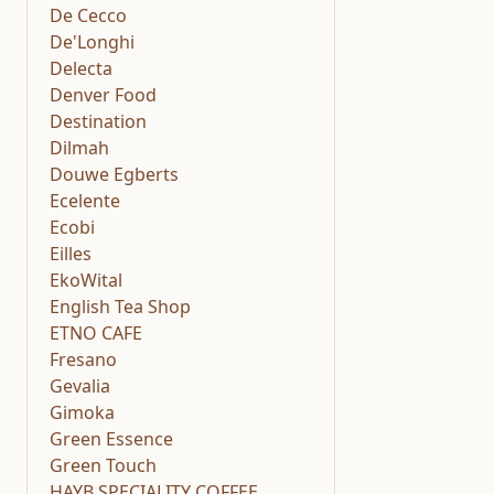
De Cecco
De'Longhi
Delecta
Denver Food
Destination
Dilmah
Douwe Egberts
Ecelente
Ecobi
Eilles
EkoWital
English Tea Shop
ETNO CAFE
Fresano
Gevalia
Gimoka
Green Essence
Green Touch
HAYB SPECIALITY COFFEE