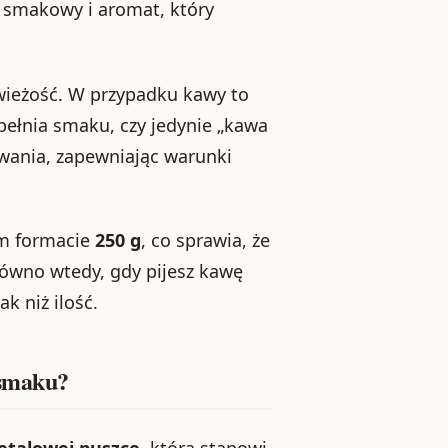
il smakowy i aromat, który
wieżość. W przypadku kawy to
pełnia smaku, czy jedynie „kawa
owania, zapewniając warunki
ym formacie
250 g
, co sprawia, że
równo wtedy, gdy pijesz kawę
ak niż ilość.
 smaku?
talowej puszce
, która stanowi