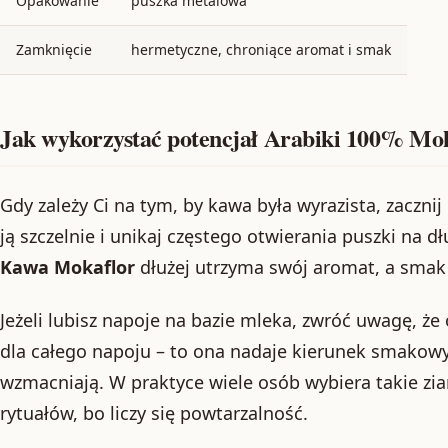
Opakowanie
puszka metalowa
Zamknięcie
hermetyczne, chroniące aromat i smak
Jak wykorzystać potencjał Arabiki 100% Mo
Gdy zależy Ci na tym, by kawa była wyrazista, zaczni
ją szczelnie i unikaj częstego otwierania puszki na 
Kawa Mokaflor
dłużej utrzyma swój aromat, a smak 
Jeżeli lubisz napoje na bazie mleka, zwróć uwagę, ż
dla całego napoju – to ona nadaje kierunek smakowy,
wzmacniają. W praktyce wiele osób wybiera takie z
rytuałów, bo liczy się powtarzalność.