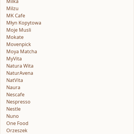
Milka
Milzu
MK Cafe
Młyn Kopytowa
Moje Musli
Mokate
Movenpick
Moya Matcha
MyVita
Natura Wita
NaturAvena
NatVita
Naura
Nescafe
Nespresso
Nestle
Nuno
One Food
Orzeszek