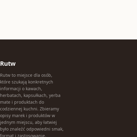
Rutw
Rutw to miejsce dla osób,
które szukają konkretnych
informacji o kawach,
herbatach, kapsułkach, yerba
mate i produktach do
codziennej kuchni. Zbieramy
opisy marek i produktów w
jednym miejscu, aby łatwiej
było znaleźć odpowiedni smak,
format i zastosowanie.