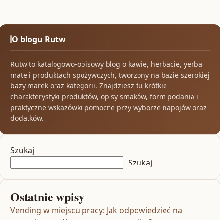
O blogu Rutw
Rutw to katalogowo-opisowy blog o kawie, herbacie, yerba
mate i produktach spożywczych, tworzony na bazie szerokiej
bazy marek oraz kategorii. Znajdziesz tu krótkie
charakterystyki produktów, opisy smaków, form podania i
praktyczne wskazówki pomocne przy wyborze napojów oraz
dodatków.
Szukaj
Szukaj
Ostatnie wpisy
Vending w miejscu pracy: Jak odpowiedzieć na