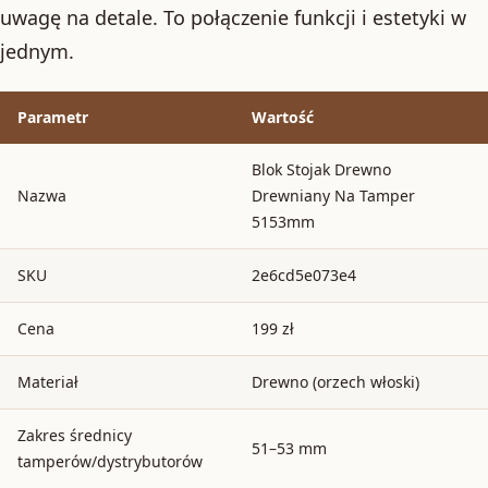
uwagę na detale. To połączenie funkcji i estetyki w
jednym.
Parametr
Wartość
Blok Stojak Drewno
Nazwa
Drewniany Na Tamper
5153mm
SKU
2e6cd5e073e4
Cena
199 zł
Materiał
Drewno (orzech włoski)
Zakres średnicy
51–53 mm
tamperów/dystrybutorów