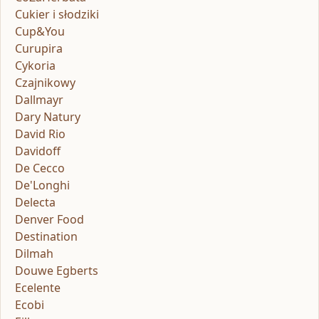
Cukier i słodziki
Cup&You
Curupira
Cykoria
Czajnikowy
Dallmayr
Dary Natury
David Rio
Davidoff
De Cecco
De'Longhi
Delecta
Denver Food
Destination
Dilmah
Douwe Egberts
Ecelente
Ecobi