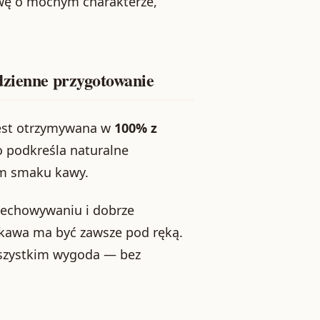
awę o mocnym charakterze,
dzienne przygotowanie
est otrzymywana w
100% z
o podkreśla naturalne
ym smaku kawy.
zechowywaniu i dobrze
 kawa ma być zawsze pod ręką.
 wszystkim wygoda — bez