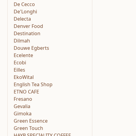
De Cecco
De'Longhi
Delecta
Denver Food
Destination
Dilmah
Douwe Egberts
Ecelente
Ecobi
Eilles
EkoWital
English Tea Shop
ETNO CAFE
Fresano
Gevalia
Gimoka
Green Essence
Green Touch
HAYB SPECIALITY COFFEE