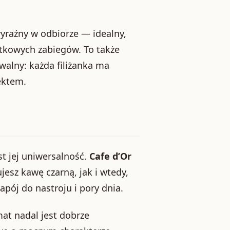
wyraźny w odbiorze — idealny,
tkowych zabiegów. To także
ywalny: każda filiżanka ma
fektem.
st jej uniwersalność.
Cafe d’Or
esz kawę czarną, jak i wtedy,
pój do nastroju i pory dnia.
at nadal jest dobrze