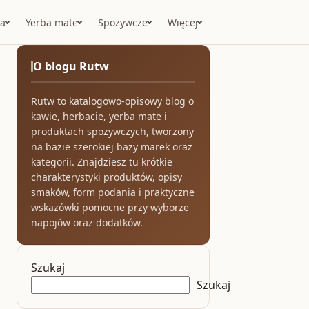
a
Yerba mate
Spożywcze
Więcej
O blogu Rutw
Rutw to katalogowo-opisowy blog o
kawie, herbacie, yerba mate i
produktach spożywczych, tworzony
na bazie szerokiej bazy marek oraz
kategorii. Znajdziesz tu krótkie
charakterystyki produktów, opisy
smaków, form podania i praktyczne
wskazówki pomocne przy wyborze
napojów oraz dodatków.
Szukaj
Szukaj