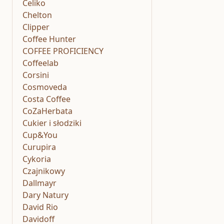
Celiko
Chelton
Clipper
Coffee Hunter
COFFEE PROFICIENCY
Coffeelab
Corsini
Cosmoveda
Costa Coffee
CoZaHerbata
Cukier i słodziki
Cup&You
Curupira
Cykoria
Czajnikowy
Dallmayr
Dary Natury
David Rio
Davidoff