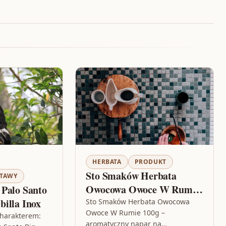
HERBATA
PRODUKT
Sto Smaków Herbata
STAWY
Owocowa Owoce W Rumie
 Palo Santo
100g
illa Inox
Sto Smaków Herbata Owocowa
Owoce W Rumie 100g –
charakterem:
aromatyczny napar na