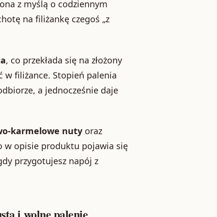
zona z myślą o codziennym
hotę na filiżankę czegoś „z
ta
, co przekłada się na złożony
w filiżance. Stopień palenia
odbiorze, a jednocześnie daje
.
wo-karmelowe nuty
oraz
o w opisie produktu pojawia się
gdy przygotujesz napój z
sta i wolne palenie