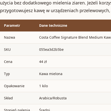
użycia bez dodatkowego mielenia ziaren. Jeżeli korzy
przygotowujesz kawę w urządzeniach przelewowych, m
Parametr
Dane techniczne
Nazwa
Costa Coffee Signature Blend Medium Kaw
SKU
055ea3d2b5be
Cena
44 zł
Typ
Kawa mielona
Opakowanie
1 kilo
Skład
Arabica/Robusta
Stopień palenia
Średni