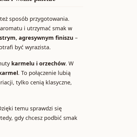
e też sposób przygotowania.
 aromatu i utrzymać smak w
 ostrym, agresywnym finiszu
–
trafi być wyrazista.
 nuty
karmelu i orzechów
. W
karmel
. To połączenie lubią
acji, tylko cenią klasyczne,
Dzięki temu sprawdzi się
wtedy, gdy chcesz podbić smak