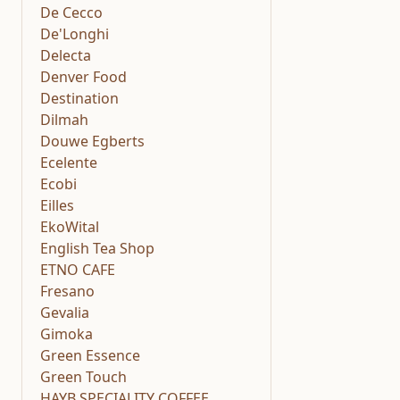
De Cecco
De'Longhi
Delecta
Denver Food
Destination
Dilmah
Douwe Egberts
Ecelente
Ecobi
Eilles
EkoWital
English Tea Shop
ETNO CAFE
Fresano
Gevalia
Gimoka
Green Essence
Green Touch
HAYB SPECIALITY COFFEE