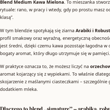
Blend Medium Kawa Mielona
. To mieszanka stwor
rytuale: rano, w pracy i wtedy, gdy po prostu masz oc
klasą”.
W tym blendzie spotykają się ziarna
Arabiki i Robus
profil smakowy oraz wyraźną, energetyczną obecność 
jest średni, dzięki czemu kawa pozostaje łagodna w 
bogaty aromat, który długo utrzymuje się w pamięci
W praktyce oznacza to, że możesz liczyć na
orzecho
aromat kojarzący się z wypiekami. To właśnie dlateg
skojarzenie z maślanymi ciasteczkami – szczególnie 
dodatkiem mleka.
Dlaczego to blend „signature” – arabika, robu