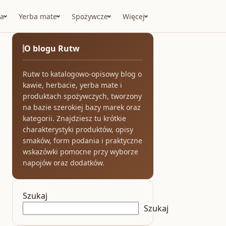
a
Yerba mate
Spożywcze
Więcej
O blogu Rutw
Rutw to katalogowo-opisowy blog o
kawie, herbacie, yerba mate i
produktach spożywczych, tworzony
na bazie szerokiej bazy marek oraz
kategorii. Znajdziesz tu krótkie
charakterystyki produktów, opisy
smaków, form podania i praktyczne
wskazówki pomocne przy wyborze
napojów oraz dodatków.
Szukaj
Szukaj