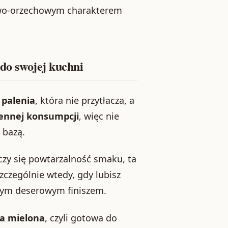
lowo-orzechowym charakterem
 do swojej kuchni
 palenia
, która nie przytłacza, a
ennej konsumpcji
, więc nie
 bazą.
iczy się powtarzalność smaku, ta
czególnie wtedy, gdy lubisz
nym deserowym finiszem.
a mielona
, czyli gotowa do