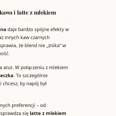
kawa i latte z mlekiem
ona
daje bardzo spójne efekty w
az innych kaw czarnych
 sprawia, że blend nie „znika” w
mość.
ma atut. W połączeniu z mlekiem
teczka
. To szczególnie
 chcesz, by napój był
ych preferencji – od
e sprawdza się
latte z mlekiem