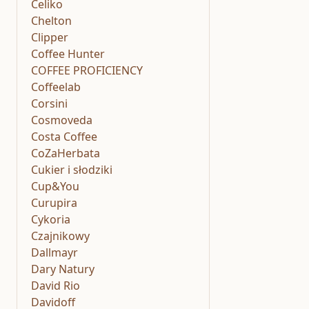
Celiko
Chelton
Clipper
Coffee Hunter
COFFEE PROFICIENCY
Coffeelab
Corsini
Cosmoveda
Costa Coffee
CoZaHerbata
Cukier i słodziki
Cup&You
Curupira
Cykoria
Czajnikowy
Dallmayr
Dary Natury
David Rio
Davidoff